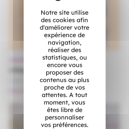
Notre site utilise
des cookies afin
d'améliorer votre
expérience de
navigation,
réaliser des
statistiques, ou
Actualités
encore vous
L’iMag numéro 52 est en ligne !
proposer des
contenus au plus
17 mars 2025
proche de vos
#Identités Mutuelle
#Produits et services
#Santé
attentes. A tout
moment, vous
êtes libre de
personnaliser
vos préférences.