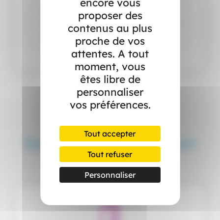
encore vous
proposer des
Rapport bonnes pratiques ESS 2021
contenus au plus
proche de vos
Consulter (PDF)
attentes. A tout
moment, vous
êtes libre de
personnaliser
vos préférences.
Tout accepter
Solvabilité et situation
Tout refuser
financière
Personnaliser