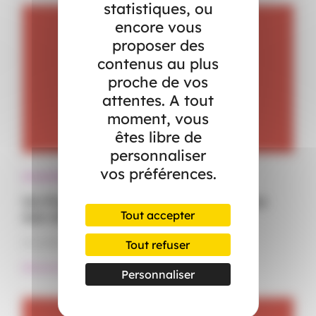
statistiques, ou
encore vous
proposer des
contenus au plus
proche de vos
attentes. A tout
moment, vous
êtes libre de
personnaliser
vos préférences.
Actualités
Un Frigo solidaire mis en place grâce
Tout accepter
aux enfants
23 juillet 2024
Tout refuser
#Événements
#Les Frigos Solidaires
#Solidarité
Personnaliser