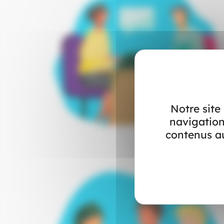
Notre site
navigation
contenus au