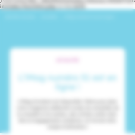
/var/www/dev_identitesmutuelle/releases/20260716
includes/functions.php
on line
6170
Identités Mutuelle
›
Actualités
›
L’iMag numéro 51 est en ligne !
ACTUALITÉS
L’iMag numéro 51 est en
ligne !
L'iMag d'octobre est disponible ! Retrouvez dans
votre magazine adhérents toutes les actualités de
la mutuelle et du secteur, des articles santé, bien-
être et engagements solidaires. Un format ultra
simple d'utilisation !