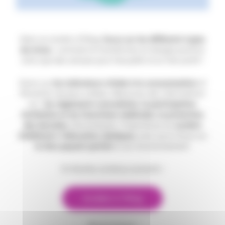
Dans ce numéro d’iMag,
focus sur les différents types
de stress
: comment le transformer en énergie positive
ainsi que des astuces pour l’accueillir et en tirer profit !
Zoom sur
les indicateurs d’aide à la consommation
et
l’évolution de leurs critères. Retrouvez des informations
sur :
les règlements mutualistes
,
la participation
forfaitaire et les franchises médicales
,
la protection
des données
informatiques, l’importance du
numéro
d’adhérent
,
l’Allocation obsèques
, ainsi qu’un focus sur
le tiers payant partiel
et son fonctionnement.
Et d’autres contenus exclusifs !
Accédez à l’iMag