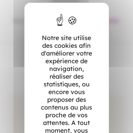
Bonne lecture !
Vous souhaitez lire les précédents numéros ?
Rendez-
vous ici !
Notre site utilise
des cookies afin
d'améliorer votre
expérience de
Dans l’actualité
navigation,
réaliser des
statistiques, ou
encore vous
proposer des
contenus au plus
proche de vos
attentes. A tout
moment, vous