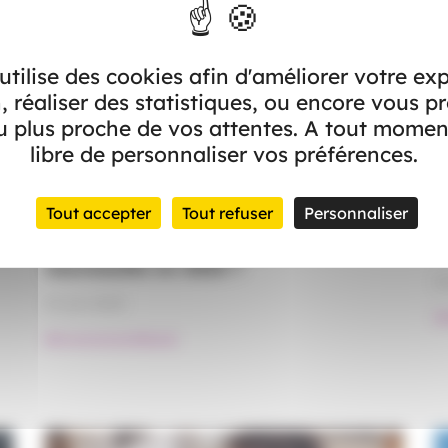
 utilise des cookies afin d'améliorer votre ex
, réaliser des statistiques, ou encore vous p
 plus proche de vos attentes. A tout momen
libre de personnaliser vos préférences.
Environnement
E
Tout accepter
Tout refuser
Personnaliser
Loi anti-gaspillage : quelles
L
nouveautés en 2023 ?
2
21 juin 2023
#
#Environnement
#Santé