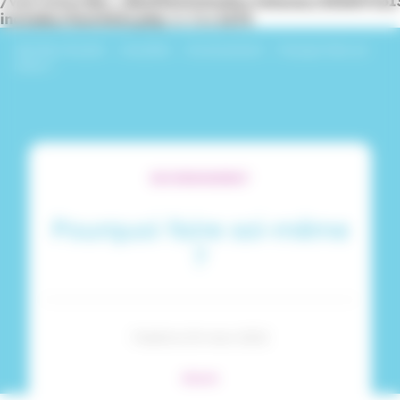
/var/www/dev_identitesmutuelle/releases/20260716
includes/functions.php
on line
6170
Identités Mutuelle
›
Actualités
›
Environnement
›
Pourquoi faire soi-
même ?
ENVIRONNEMENT
Pourquoi faire soi-même
?
Publié le 25 mars 2022
#Santé