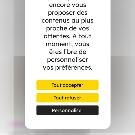
encore vous
proposer des
contenus au plus
Dans l’actualité
proche de vos
attentes. A tout
moment, vous
êtes libre de
personnaliser
vos préférences.
Tout accepter
Tout refuser
Personnaliser
Actualités
Ac
Canicule : démêlez le vrai du faux
Le