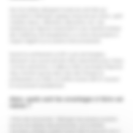
Ces trois lettres désignent toutes les activités qui
consistent à fabriquer quelque chose de ses mains : petit
mobilier, bijoux, vêtements, décoration, etc. Une
tendance qui répond notamment à une volonté d’utiliser
des matériaux de récupération ou moins de produits à
impact négatif sur la santé et l’environnement.
Durant le confinement, le DIY a pris de l’ampleur,
devenant une source de bien-être importante pour mieux
vivre les restrictions. Si déjà en 2013, une étude d’Opinion
Way montrait que les deux tiers des Français le
pratiquaient, en 2020, ce chiffre monte à 80 %* ancrant
le mouvement durablement.
Alors, quels sont les avantages à faire soi
même ?
1.Faire des économies : fabriquer ses propres produits
permet de réaliser des économies. Les matières
premières utilisées coûtent moins cher et peuvent servir