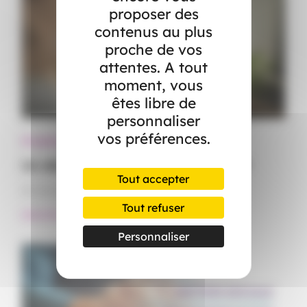
proposer des
contenus au plus
proche de vos
attentes. A tout
moment, vous
êtes libre de
personnaliser
vos préférences.
Produits et services
Un déménagement en perspective ?
Tout accepter
20 mai 2021
Tout refuser
#Identités Mutuelle
#Juridique
#MNEC
Personnaliser