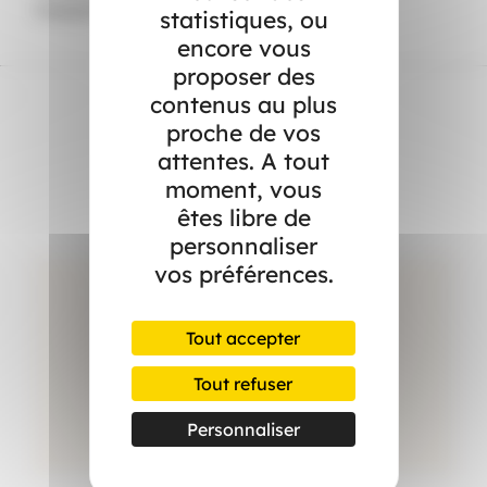
engagement !
statistiques, ou
encore vous
proposer des
contenus au plus
proche de vos
Dans l’actualité
attentes. A tout
moment, vous
êtes libre de
personnaliser
vos préférences.
Tout accepter
Tout refuser
Personnaliser