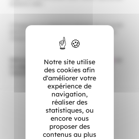
étudiants aidés !
L’inauguration en présence du président de l’université
permet d’espérer l’installation de Frigos sur d’autres
campus de la région. Un bel élan collectif !
Retrouvez toute l’actualité des
Frigos Solidaires
sur
Notre site utilise
les pages
Facebook
,
Instagram
et
LinkedIn
de
des cookies afin
l’association !
d'améliorer votre
expérience de
navigation,
réaliser des
statistiques, ou
Dans l’actualité
encore vous
proposer des
contenus au plus