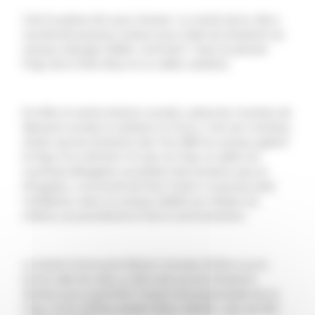
C’est la palme d’or pour Cannes ! La mairie de la ville a
coordonné plusieurs acteurs pour aider les étudiants du
campus Georges Méliès. Comment ? Avec le premier
Frigo de la Côte d’Azur et un cellier solidaire.
En effet, le centre d’action sociale y place les invendus de
l’épicerie sociale et solidaire, le Crous y met ses invendus,
tandis que les étudiants des trois BDE du campus gèrent
le frigo et le nettoient. En plus du frigo, le cellier est
constitué d’étagères accueillant des produits secs et
d’hygiène. L’université de Nice Toulon a autorisé cette
installation, dans ce campus dédié aux métiers du
cinéma, du journalisme et de la communication.
Le Centre Communal d’Action Sociale (CCAS) a eu la
bonne idée de créer un QR code que les étudiants
flashent pour quantifier l’impact écoresponsable de ce
Frigo. Et les chiffres parlent d’eux-mêmes : plus de 300