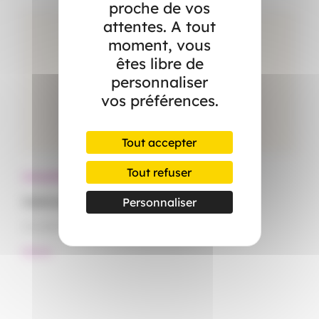
proche de vos
attentes. A tout
moment, vous
êtes libre de
personnaliser
vos préférences.
Tout accepter
Tout refuser
Actualités
Ac
Canicule : démêlez le vrai du faux
Le
Personnaliser
15 juillet 2026
15
#Santé
#S