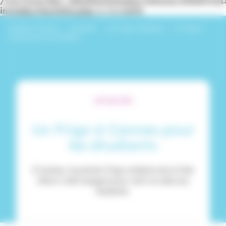
/var/www/dev_identitesmutuelle/releases/20260716
includes/functions.php
on line
6170
Identités Mutuelle
›
Actualités
›
Les Frigos Solidaires
›
Un Frigo à
Cannes pour les étudiants
ACTUALITÉS
Un Frigo à Cannes pour
les étudiants
À Cannes, le premier Frigo solidaire de la Côte
d’Azur a été inauguré pour venir en aide aux
étudiants.