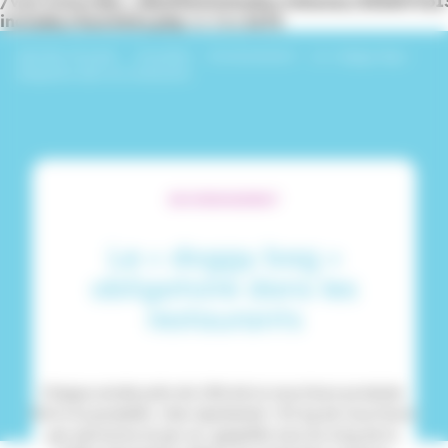
/var/www/dev_identitesmutuelle/releases/20260716
includes/functions.php
on line
6170
Identités Mutuelle
›
Actualités
›
Environnement
›
Le « doggy bag »
obligatoire dans les restaurants
ENVIRONNEMENT
Le « doggy bag »
obligatoire dans les
restaurants
Chaque année près de 20% de la nourriture produite 
finit à la poubelle. Cela représente 150 kg de nourriture 
par personne et par an, gaspillés tout au long de la 