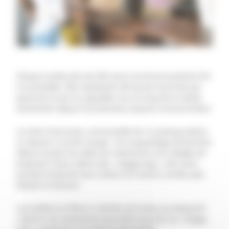
Chaque année près de 20% de la nourriture produite finit
à la poubelle. Cela représente 150 kg de nourriture par
personne et par an, gaspillés tout au long de la chaîne
alimentaire depuis le producteur jusqu’au consommateur.
Le reste d’une pizza, une bouteille de vin presque pleine,
un dessert à moitié mangé : fini le gaspillage alimentaire.
Depuis le jeudi 1er juillet, les restaurants sont obligés de
proposer à leurs clients des « doggy bag », afin qu’ils
puissent emporter leurs restes à la maison, entrée, plat,
dessert et boisson.
Les buffets et offres à volonté sont exclus du dispositif.
Jusqu’ici, les restaurants pouvaient procurer ce « doggy