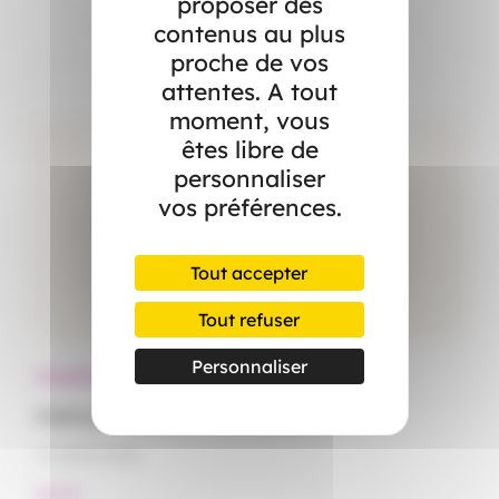
proposer des
Dans l’actualité
contenus au plus
proche de vos
attentes. A tout
moment, vous
êtes libre de
personnaliser
vos préférences.
Tout accepter
Tout refuser
Personnaliser
Actualités
Ac
Canicule : démêlez le vrai du faux
Le
15 juillet 2026
15
#Santé
#S