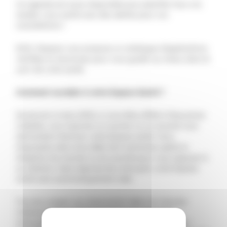
Un agenda est aussi disponible pour planifier tous vos
rendez-vous santé avec des alertes pour vos
consultations !
Enfin, l’espace vous propose un catalogue d’applications
vérifiées et reconnues pour vous guider au mieux dans le
suivi de votre santé.
Comment accéder à votre Espace Santé ?
De janvier à mars 2022, si vous êtes affilié à l’Assurance
maladie, vous recevrez un courrier ou un courriel vous
demandant d’activer votre Espace santé. Vous
disposerez alors d’un délai de 6 semaines après la
réception du courrier ou du courriel pour vous opposer à
sa création. Sans réponse de votre part, votre Espace
santé sera automatiquement créé.
Tous les usagers qui disposaient déjà d’un Dossier
médical partagé (DMP) avant le 1er juillet 2021
retrouveront automatiquement leur dossier et leurs