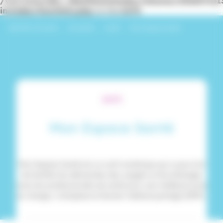
/var/www/dev_identitesmutuelle/releases/20260716
includes/functions.php
on line
6170
Identités Mutuelle
›
Actualités
›
Santé
›
Mon Espace Santé
SANTÉ
Mon Espace Santé
Mon Espace Santé est un outil numérique qui a pour but
de faciliter les démarches des usagers et les échanges
avec les professionnels de santé pour une meilleure prise
en charge, il remplace le Dossier médical partagé (DMP).