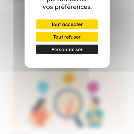
vos préférences.
Tout accepter
Tout refuser
Dans l’actualité
Personnaliser