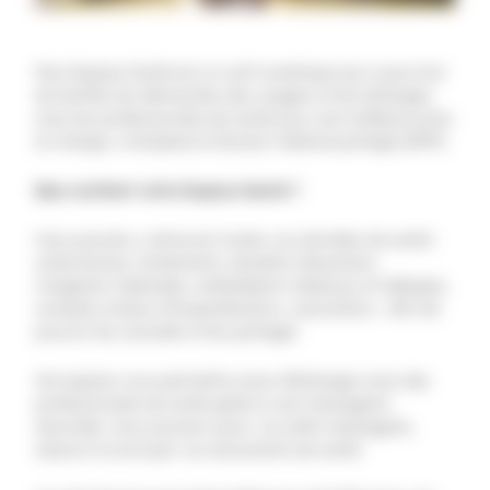
Mon Espace Santé est un outil numérique qui a pour but
de faciliter les démarches des usagers et les échanges
avec les professionnels de santé pour une meilleure prise
en charge, il remplace le Dossier médical partagé (DMP).
Que contient votre Espace Santé ?
Vous pourrez y retrouver toutes vos données de santé :
ordonnances, traitements, résultats d’examens,
imageries médicales, antécédents médicaux et allergies,
comptes-rendus d’hospitalisation, vaccination… Afin de
pouvoir les consulter et les partager.
Cet espace vous permettra aussi d’échanger avec des
professionnels de santé grâce à une messagerie
sécurisée. Vous pourrez aussi, via cette messagerie,
recevoir et envoyer vos documents de santé.