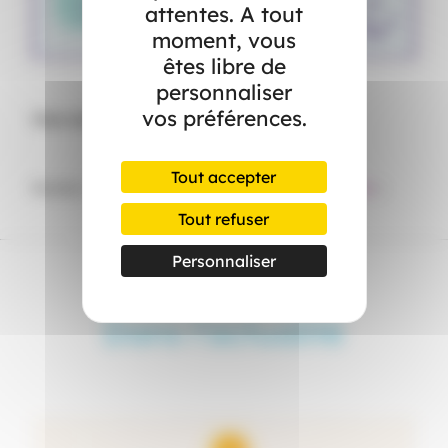
attentes. A tout
moment, vous
êtes libre de
personnaliser
vos préférences.
Vous souhaitez en savoir plus ?
Tout accepter
Rendez-vous sur notre FAQ «
Lutte contre la fraude
»
Tout refuser
Personnaliser
Dans l’actualité