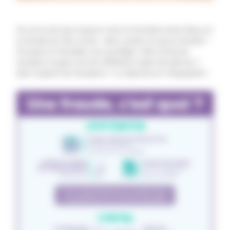
On ne le sait pas toujours mais la frontière entre l’abus et
la fraude est très mince… Alors, qu’est-ce que la fraude ?
Pourquoi la Mutuelle vous protège-t-elle contre les
fraudes et quels sont les différents types de dérives ?
Que risquent les fraudeurs ? La réponse en infographie !