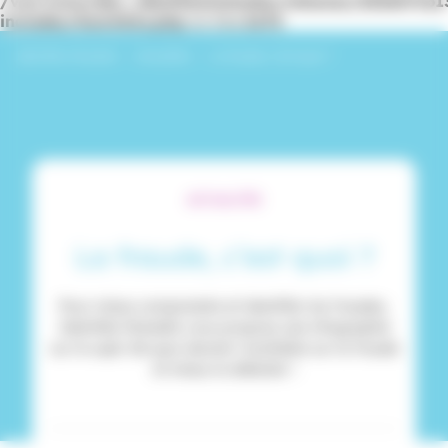
/var/www/dev_identitesmutuelle/releases/20260716
includes/functions.php
on line
6170
Identités Mutuelle
›
Actualités
›
La fraude, c’est quoi ?
ACTUALITÉS
La fraude, c’est quoi ?
Pour mieux comprendre et identifier les fraudes,
Identités Mutuelle vous propose une infographie
sur le sujet. De quoi devenir incollable sur la fraude
et mieux la détecter !