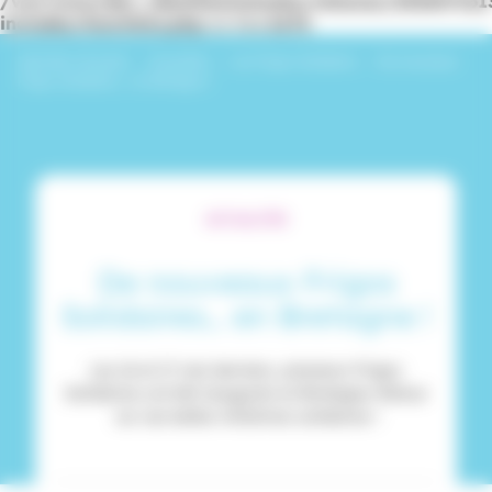
/var/www/dev_identitesmutuelle/releases/20260716
includes/functions.php
on line
6170
Identités Mutuelle
›
Actualités
›
Les Frigos Solidaires
›
De nouveaux
Frigos Solidaires… en Bretagne !
ACTUALITÉS
De nouveaux Frigos
Solidaires… en Bretagne !
Les 16 et 17 mai derniers, plusieurs Frigos
Solidaires ont été inaugurés en Bretagne. Retour
sur ces belles initiatives solidaires !