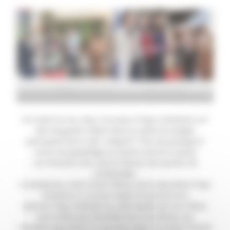
Brest
Saint-Brieuc
Ce mardi 16 mai, deux nouveaux Frigos Solidaires ont
été inaugurés à Brest dans le cadre du budget
participatif de la ville. L’objectif ? Plus de partage et
moins de gaspillage au Centre social et culturel
Les Amarres ainsi qu’à la Maison de quartier de
Lambézellec.
Le lendemain, c’est à Saint-Brieuc qu’un deuxième Frigo
Solidaire a vu le jour. Après l’ouverture d’un
premier Frigo Solidaire au café Auprès de mon Arbre,
c’est le Biocoop Gambille de la rue Robien qui
accueille aujourd’hui un nouveau frigo. Ce projet, financé