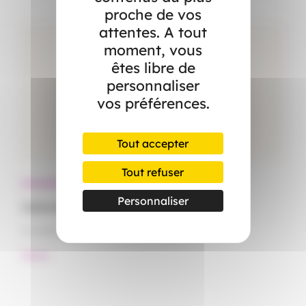
proche de vos
attentes. A tout
moment, vous
êtes libre de
personnaliser
vos préférences.
Tout accepter
Tout refuser
Actualités
Ac
Personnaliser
Canicule : démêlez le vrai du faux
Le
15 juillet 2026
15
#Santé
#S