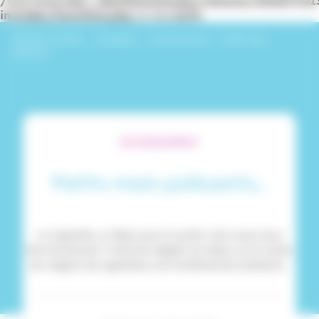
/var/www/dev_identitesmutuelle/releases/20260716
includes/functions.php
on line
6170
Identités Mutuelle
›
Actualités
›
Environnement
›
Petits mais
polluants…
ENVIRONNEMENT
Petits mais polluants…
La cigarette, un fléau pour la santé, mais aussi pour
l’environnement ! Outre les dégâts du tabac sur la santé,
les mégots de cigarettes sont extrêmement polluants.