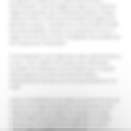
l’environnement ! Outre les dégâts du tabac sur la santé, les
mégots de cigarettes sont extrêmement polluants. Chaque
année en France on estime que 40 milliards de mégots sont
jetés dans la nature… Autrement dit, ce sont 10 000 à 20 000
de tonnes de déchets ! De plus, ses composants font qu’un
mégot met entre 10 et 12 ans à se dégrader alors qu’elles sont
très toxiques pour l’écosystème.
À titre d’exemple un seul mégot peut polluer 400 litres d'eau à
lui seul… C’est un déchet très toxique, donc difficilement
recyclable. Ces substances nocives finissent pour la plupart
dans les égouts et se retrouvent dans les réseaux
d’assainissements des eaux qui ne sont pas équipés pour les
traiter.
Devant un tel déferlement de mégots qui polluent les eaux de
surfaces et les nappes phréatiques, des entreprises se sont
créées pour recycler les mégots. Par exemple, la société
bretonne MéGo! recycle les filtres à cigarettes en matière
plastique pour les transformer en objets divers : pots à
crayons, règles, cendriers…