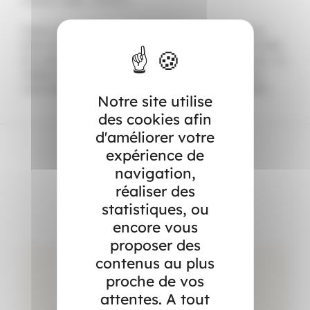
Chacun peut agir ! Il existe de nombreuses solutions pour
éviter de les jeter par terre… Des cendriers de poche, attendre
de croiser une poubelle, passer à la cigarette électronique… La
meilleure solution reste d'arrêter de fumer : meilleur pour
votre santé, pour votre budget et meilleur pour la planète.
Notre site utilise
des cookies afin
d'améliorer votre
expérience de
navigation,
Dans l’actualité
réaliser des
statistiques, ou
encore vous
proposer des
contenus au plus
proche de vos
attentes. A tout