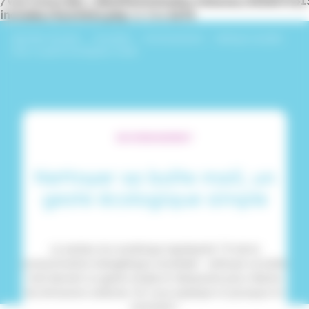
/var/www/dev_identitesmutuelle/releases/20260716
includes/functions.php
on line
6170
Identités Mutuelle
›
Actualités
›
Environnement
›
Nettoyer sa boîte
mail, un geste écologique simple
ENVIRONNEMENT
Nettoyer sa boîte mail, un
geste écologique simple
Le secteur du numérique représente 7 % de la
consommation énergétique mondiale* : nettoyer sa boîte
mail devient un geste simple et nécessaire pour réduire
les émissions carbone. On vous explique ici pourquoi et
comment !