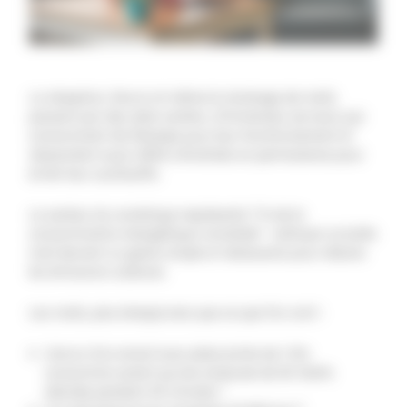
La réception, l’envoi et même le stockage de mails
passent par des data centers, d’immenses serveurs qui
consomment de l’énergie pour leur fonctionnement et
nécessitent aussi d’être climatisés en permanence pour
éviter leur surchauffe.
Le secteur du numérique représente 7 % de la
consommation énergétique mondiale* : nettoyer sa boîte
mail devient un geste simple et nécessaire pour réduire
les émissions carbone.
Les mails, plus énergivores que ce que l’on croit :
L’envoi d’un email avec pièce jointe de 1 Mo
consomme autant qu’une ampoule de 60 Watts
allumée pendant 25 minutes.*