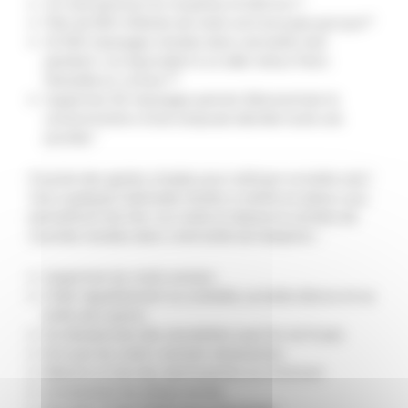
Un mail parcourt en moyenne 15 000 km.**
Près de 300 milliards de mails sont envoyés par jour.**
10 000 messages stockés dans une boîte mail
pendant 1 an équivalent à un aller-retour Paris-
Marseille en voiture.***
Supprimer 30 messages permet d’économiser la
consommation d’une ampoule allumée toute une
journée.*
Il existe des gestes simples pour nettoyer sa boîte mail !
Voici quelques habitudes faciles à mettre en place vous
permettront de trier vos mails et réduire le nombre de
courriels stockés dans votre boîte de réception :
Supprimer les mails anciens
Vider régulièrement sa corbeille, sa boîte d’envoi et sa
boîte des spams
Se désabonner des newsletters que l’on ne lit pas
Envoyer les mails vraiment nécessaires
Réduire la liste des destinataires au minimum
Compresser les pièces jointes