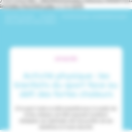
/var/www/dev_identitesmutuelle/releases/20260716
includes/functions.php
on line
6170
Identités Mutuelle
›
Actualités
›
Activité physique : les bienfaits du sport
face au défi des fortes chaleurs
ACTUALITÉS
Activité physique : les
bienfaits du sport face au
défi des fortes chaleurs
Si le sport reste un allié essentiel pour la santé, les
fortes chaleurs de l’été imposent toutefois
d’adapter ses habitudes afin de profiter de ses
bénéfices en toute sécurité.