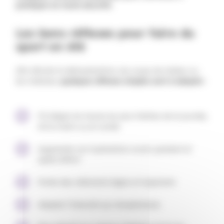
pratiquer en toute sécurité.
Les bons réflexes pour faire du
sport en été
Afin d’éviter la déshydratation, les coups de chaleur ou
les malaises,
quelques réflexes simples sont à adopter
:
Privilégier les heures les plus fraîches de la journée,
tôt le matin ou en soirée
Augmenter son hydratation avant, pendant et
après l’effort
Porter des vêtements légers et respirants
Adapter l’intensité aux températures