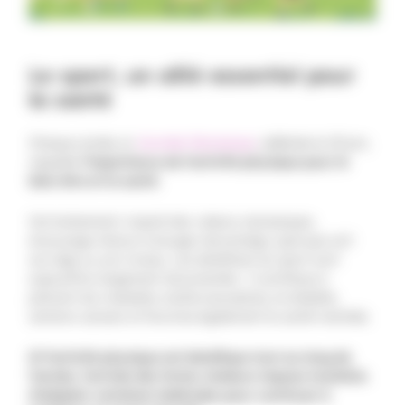
Le sport, un allié essentiel pour
la santé
Chaque année, la
Journée Olympique
, célébrée le 23 juin,
rappelle
l’importance de l’activité physique pour le
bien-être et la santé
.
Cet événement, inspiré des valeurs olympiques,
encourage chacun à bouger davantage, quel que soit
son âge ou son niveau. Les bénéfices du sport sont
aujourd’hui largement documentés : il contribue à
prévenir les maladies cardiovasculaires, le diabète,
certains cancers et favorise également la santé mentale.
Si l’activité physique est bénéfique tout au long de
l’année, l’arrivée des fortes chaleurs impose toutefois
d’adapter certaines habitudes pour continuer à