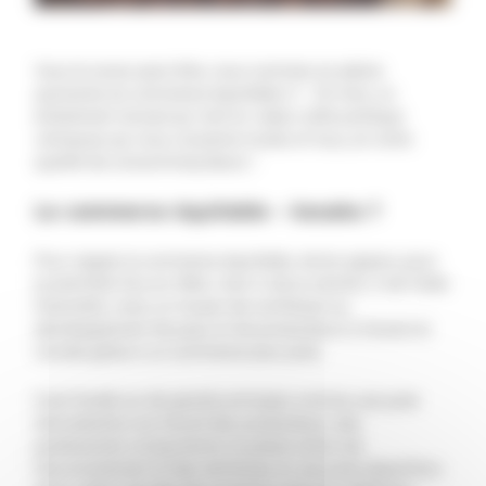
Vous le savez peut-être, nous sommes en pleine
quinzaine du commerce équitable (7 – 22 mai), un
événement annuel qui met en valeur cette pratique
vertueuse qui nous concerne toutes et tous, en notre
qualité de consomma(c)teurs !
Le commerce équitable – kesako ?
Pour rappel, le commerce équitable, terme apparu pour
la première fois en 1964, n'est ni de la charité, ni de l'aide
financière, mais un moyen de contribuer au
développement de pays et de producteurs à travers le
monde grâce à un commerce plus juste.
Il est fondé sur de grands principes comme une juste
rémunération du travail des producteurs, des
partenariats à long terme, la préservation de
l'environnement et des territoires et une juste répartition