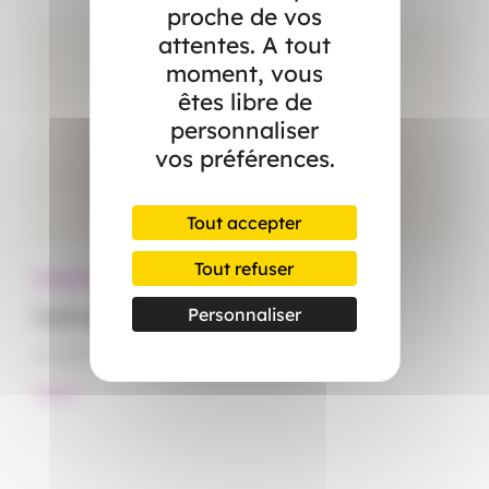
proche de vos
attentes. A tout
moment, vous
êtes libre de
personnaliser
vos préférences.
Tout accepter
Tout refuser
Actualités
Ac
Personnaliser
Canicule : démêlez le vrai du faux
Le
15 juillet 2026
15
#Santé
#S