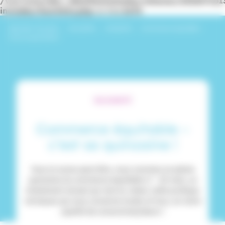
/var/www/dev_identitesmutuelle/releases/20260716
includes/functions.php
on line
6170
Identités Mutuelle
›
Actualités
›
Solidarité
›
Commerce équitable –
c’est sa quinzaine !
SOLIDARITÉ
Commerce équitable –
c’est sa quinzaine !
Vous le savez peut-être, nous sommes en pleine
quinzaine du commerce équitable (7 - 22 mai), un
événement annuel qui met en valeur cette pratique
vertueuse qui nous concerne toutes et tous, en notre
qualité de consomma(c)teurs !