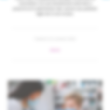
vaccination. Ils sont dorénavant autorisés à
prescrire et à administrer des vaccins aux patients
âgés de 11 ans et plus.
Publié le 12 octobre 2023
#Santé