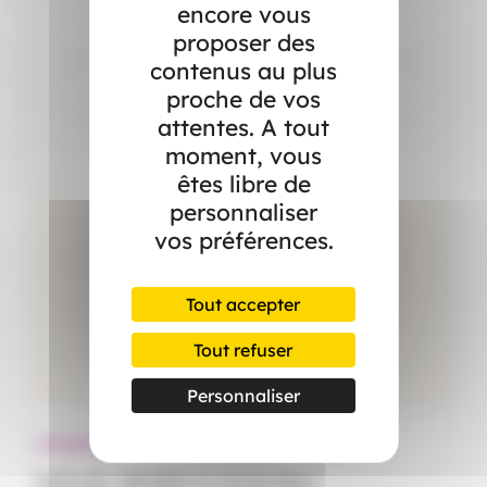
encore vous
proposer des
contenus au plus
Dans l’actualité
proche de vos
attentes. A tout
moment, vous
êtes libre de
personnaliser
vos préférences.
Tout accepter
Tout refuser
Personnaliser
Actualités
Ac
Canicule : démêlez le vrai du faux
Le