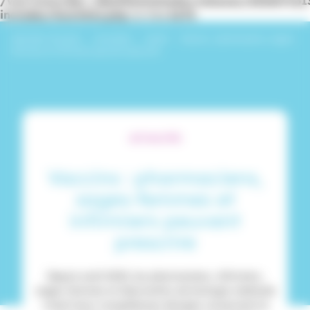
/var/www/dev_identitesmutuelle/releases/20260716
includes/functions.php
on line
6170
Identités Mutuelle
›
Actualités
›
Santé
›
Vaccins : pharmaciens, sages-
femmes et infirmiers peuvent prescrire
ACTUALITÉS
Vaccins : pharmaciens,
sages-femmes et
infirmiers peuvent
prescrire
Depuis août 2023, les pharmaciens, infirmiers,
sages-femmes et laborantins de biologie médicale
voient leurs compétences élargies concernant la