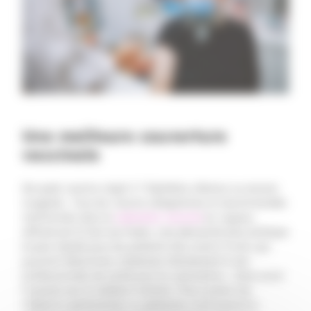
Une meilleure couverture
vaccinale
De quels vaccins s’agit-il ? Diphtérie, tétanos ou encore
rougeole… Tous les vaccins obligatoires et recommandés
mentionnés dans le
calendrier vaccinal
en vigueur,
diffusé par le Service Public. Une démarche plus pratique
et plus rapide pour les patients d’au moins 11 ans, qui
pourront désormais s’adresser directement à ces
professionnels de santé pour la vaccination… Sans avoir
à passer par le médecin traitant ! Pour autant, les
médecins généralistes ou pédiatres continueront à