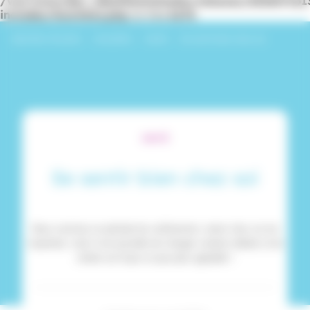
/var/www/dev_identitesmutuelle/releases/20260716
includes/functions.php
on line
6170
Identités Mutuelle
›
Actualités
›
Santé
›
Se sentir bien chez soi
SANTÉ
Se sentir bien chez soi
Nous sommes en période de confinement, rester chez soi est
important, mais il est possible de changer certains détails et de
rendre son foyer un peu plus agréable !