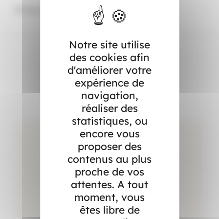
Et vous, que faites vous de chez vous ?
Notre site utilise
des cookies afin
d'améliorer votre
Dans l’actualité
expérience de
navigation,
réaliser des
statistiques, ou
encore vous
proposer des
contenus au plus
proche de vos
attentes. A tout
moment, vous
êtes libre de