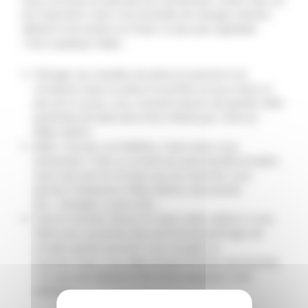
est important, mais il est possible de changer certains
détails et de rendre son foyer un peu plus agréable
! Voici quelques idées :
Changer ses meubles de place en pensant à la
circulation dans la pièce et profitez-en pour faire un
peu de tri (avez-vous vraiment besoin de garder cette
guirlande de Noël ultra kitch offerte par votre ex-
belle-mère?).
Aérer ! Ouvrez vos fenêtres, votre corps vous
remerciera ! C’est un conseil qui peut paraître évident,
mais rien que 10 minutes par jour peuvent vous
donner l’impression d’être dehors, de prendre
l’air… Changez un peu d’air…
C’est le moment d’avoir la main verte, même si vous
n’êtes pas coutumier des activité de jardinage, de
simples gestes peuvent vous occuper un
moment. Avez-vous déjà essayé de faire une bouture
? Un peu de verdure et de nature égayera votre
intérieur !