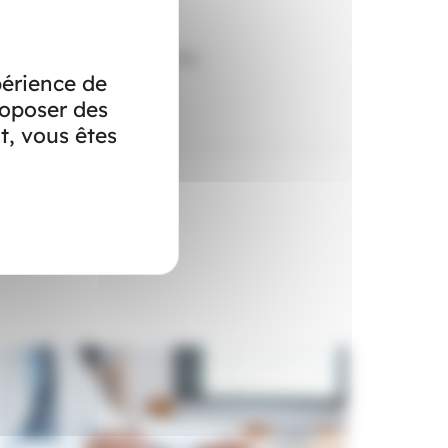
olaire SPF 50 + (certains
tements protecteurs, prendre des
périence de
roposer des
t, vous êtes