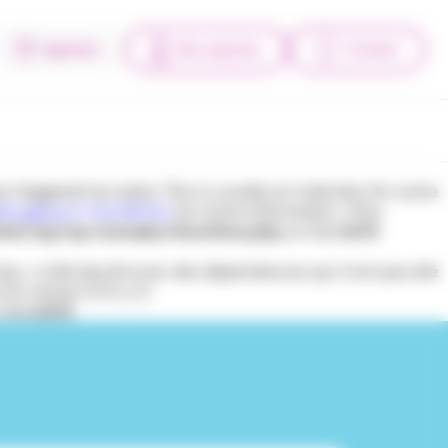
Agences
Mes espaces
Contact
triggered too early. This is usually an indicator for some
bugging in WordPress
for more information. (This
tml/wp/wp-includes/functions.php
on line
6170
l-top » a été ajouté avec des dépendances qui n’ont pas été
la version 6.9.1.) in
 line
6170