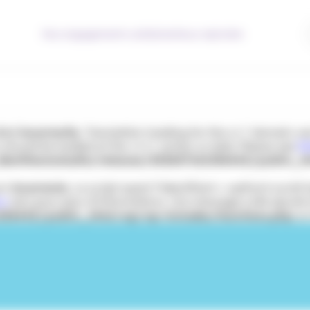
Nos engagements solidaires
Nous rejoindre
lled
incorrectly
. Translation loading for the
domain was 
acf
s should be loaded at the
action or later. Please see
De
init
entitesmutuelle/releases/20260716133644Z/public_h
çon
incorrecte
. Le script ayant l’identifiant « wpfront-scrol
ss
(en) pour plus d’informations. (Ce message a été ajouté à 
33644Z/public_html/wp/wp-includes/functions.php
on