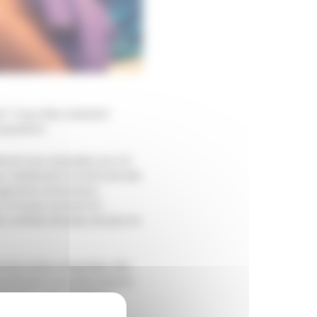
nt ? Vous êtes sûrement
population.
ellement pas exposées aux UV
 déclencher la lucite estivale
changements hormonaux,
r et le plus souvent en
des surfaces de peau de plus en
ur les zones concernées afin
oral peut aussi être prescrit.
divante, le dermatologue