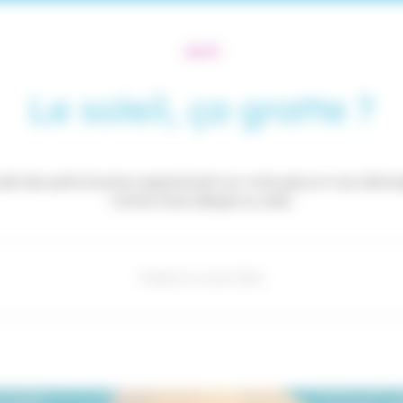
SANTÉ
Le soleil, ça gratte ?
oleil des petits boutons apparaissent sur votre peau et vous déma
victime d’une allergie au soleil.
Publié le 2 août 2021