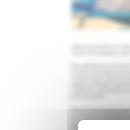
Après une exposition au solei
victime d’une allergie au solei
Plus précisément, la lucite e
et touche davantage les femmes
! À noter que les crises d’urt
allergies, antécédents personne
s’aggravant : elle apparaît de
plus importantes.
Une fois la lucite diagnostiqu
de soulager les démangeaisons 
En rentrant de vacances, il es
définira un traitement prévent