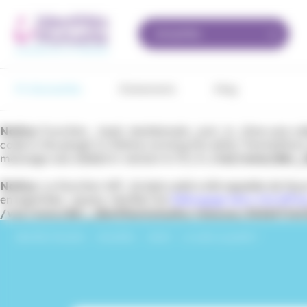
Panneau de gestion des cookies
Actualités
Fil d’actualités
Événements
iMag
Notice
: Function _load_textdomain_just_in_time was ca
code in the plugin or theme running too early. Translation
message was added in version 6.7.0.) in
/var/www/dev_id
Notice
: La fonction WP_Scripts::add a été appelée de fa
enregistrées : jquery. Veuillez lire
Débogage dans WordPre
/var/www/dev_identitesmutuelle/releases/202607161
Identités Mutuelle
›
Actualités
›
Santé
›
Le soleil, ça gratte ?