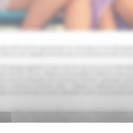
l des petits boutons apparaissent sur votre peau et vous démange
l. Elle est aussi appelée lucite estivale et touche près de 20% de la 
stivale bénigne apparaît sur des zones du corps qui ne sont habitu
 entre 25 et 35 ans. Attention, le bronzage en cabine UV peut aussi
icaire sont plus fréquentes dans certaines situations : grossesse, 
ls ou familiaux d’urticaire, stress… L’allergie au soleil peut récidive
 plus en plus tôt dans la saison, elle guérit moins vite et concerne 
ée, le médecin prescrit une crème à base de cortisone à appliquer s
et de limiter l’intensité de l’éruption cutanée. Un antihistaminique 
t conseillé de consulter son dermatologue. Comme la lucite est réci
if à mettre en place avant la prochaine exposition solaire.