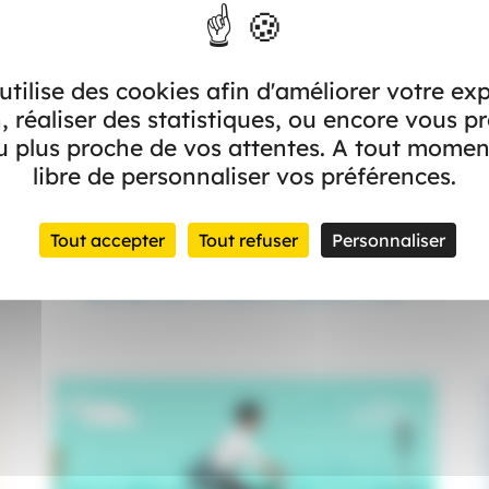
e, il est recommandé : d’appliquer toutes les deux heures une crème s
l’allergie au soleil), éviter le soleil entre 12 h et 16h, porter des vê
 utilise des cookies afin d'améliorer votre ex
ase de caroténoïdes avant une exposition solaire.
, réaliser des statistiques, ou encore vous p
 plus proche de vos attentes. A tout momen
libre de personnaliser vos préférences.
Tout accepter
Tout refuser
Personnaliser
Dans l’actualité