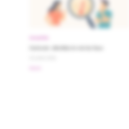
Actualités
Canicule : démêlez le vrai du faux
15 juillet 2026
#Santé