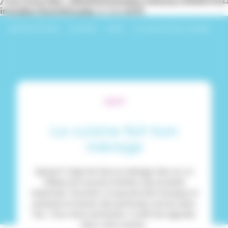
/var/www/dev_identitesmutuelle/releases/20260716
includes/functions.php
on line
6170
Identités Mutuelle
›
Actualités
›
Santé
›
La cuisine fait bon ménage
SANTÉ
La cuisine fait bon
ménage
Quand il s’agit de faire le ménage chez soi, le
réflexe est souvent d’utiliser des produits
industriels. Pourtant, ils peuvent être toxiques et
polluants et laisser des particules nocives dans
l’air… Pour faire autrement, il suffit de regarder
dans votre cuisine…