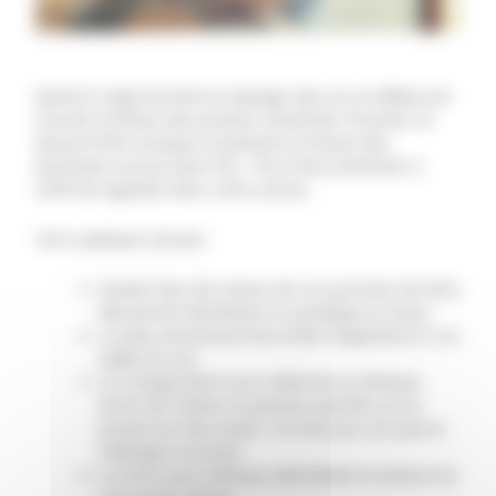
Quand il s’agit de faire le ménage chez soi, le réflexe est
souvent d’utiliser des produits industriels. Pourtant, ils
peuvent être toxiques et polluants et laisser des
particules nocives dans l’air… Pour faire autrement, il
suffit de regarder dans votre cuisine…
Voici quelques astuces :
Garder l’eau de cuisson de vos pommes de terre,
elle permet d’entretenir le carrelage (à rincer).
La peau de banane fera briller l’argenterie et vos
objets en cuir.
Le vinaigre blanc pour détartrer et nettoyer,
éviter de l’utiliser en grande quantité, car ce
produit est très acide, il ne faut pas non plus le
mélanger à la javel.
Le citron pour nettoyer, désinfecter et enlever les