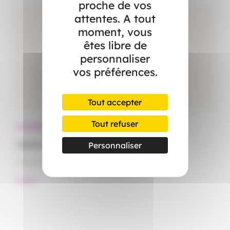
proche de vos
attentes. A tout
moment, vous
êtes libre de
personnaliser
vos préférences.
Tout accepter
Tout refuser
Actualités
Ac
Canicule : démêlez le vrai du faux
Le
Personnaliser
15 juillet 2026
15
#Santé
#S