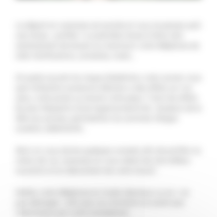
Le départ en vacances est proche et vous ne pensez qu’à
une chose… profiter ! La première chose à faire c’est
certainement de laisser au maximum votre téléphone de
côté. Notifications, sonneries, mails…
On parle souvent du risque d’addiction, mais saviez-vous
que l’utilisation excessive d’écrans a des effets sur vos
yeux, votre poids ou encore votre peau ? Voici les effets
les plus fréquents d’une hyperconnectivité : douleurs de la
tête aux pouces, perturbation du sommeil, fatigue
oculaire, sédentarité…
Alors on vous donne quelques conseils afin de profiter au
mieux de vos vacances en vous créant de merveilleux
souvenirs et en décrochant de votre travail :
Mettez votre téléphone en mode silencieux ou en « ne
pas déranger » afin que vos moments ne soient pas
interrompus par votre smartphone.