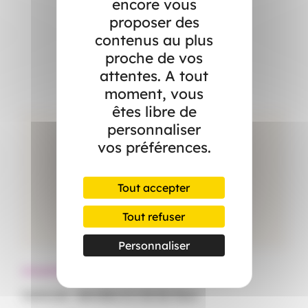
encore vous
proposer des
contenus au plus
Dans l’actualité
proche de vos
attentes. A tout
moment, vous
êtes libre de
personnaliser
vos préférences.
Tout accepter
Tout refuser
Personnaliser
Actualités
Ac
Canicule : démêlez le vrai du faux
Le