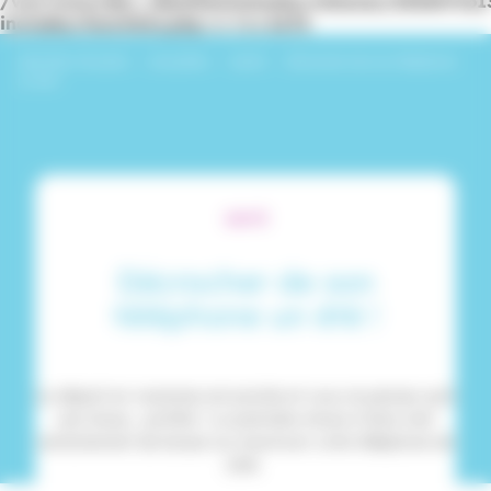
/var/www/dev_identitesmutuelle/releases/20260716
includes/functions.php
on line
6170
Identités Mutuelle
›
Actualités
›
Santé
›
Décrocher de son téléphone
un été !
SANTÉ
Décrocher de son
téléphone un été !
Le départ en vacances est proche et vous ne pensez qu’à
une chose… profiter ! La première chose à faire c’est
certainement de laisser au maximum votre téléphone de
côté.