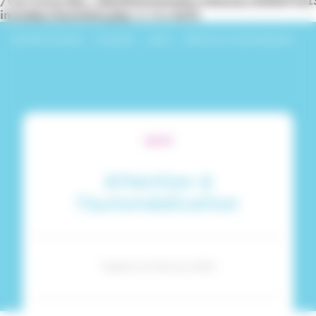
/var/www/dev_identitesmutuelle/releases/20260716
includes/functions.php
on line
6170
Identités Mutuelle
›
Actualités
›
Santé
›
Attention à l’automédication
SANTÉ
Attention à
l’automédication
Publié le 25 février 2020