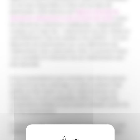
ne sont plus disponibles en libre-service dans les
pharmacies. Cette décision de l’
Agence nationale de
sécurité du médicament et des produits de santé
a pour
but d’éviter les utilisations inadéquates. L’organisation
souligne qu’il s’agit des « médicaments les plus utilisés en
automédication chez les adultes et les enfants ». Ce sont
désormais les pharmaciens qui vous délivreront ces
médicaments sans ordonnance. Ainsi, ils pourront mieux
vous conseiller et l’utilisation de ces médicaments sera
plus sécurisée.
Et oui, le paracétamol peut entraîner des lésions graves
du foie en cas de surdosage, et même conduire à des
greffes du foie. Quant aux anti-inflammatoires non-
stéroïdiens, ils sont susceptibles d’être à l’origine de
complications rénales et sont contre-indiqués à partir du
6e mois de grossesse.
Si vous avez des questions sur ces médicaments, votre
médecin et votre pharmacien sont vos meilleurs alliés !