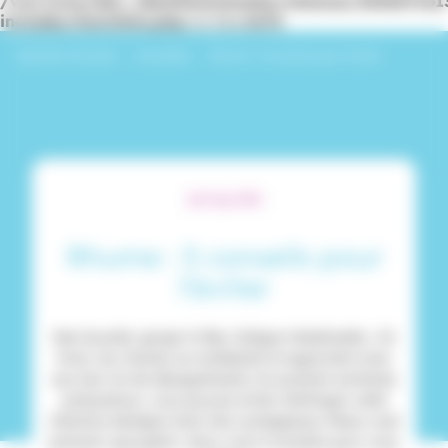
/var/www/dev_identitesmutuelle/releases/20260716
includes/functions.php
on line
6170
Identités Mutuelle
›
Actualités
›
Rhume : 3 conseils pour l’éviter
ACTUALITÉS
Rhume : 3 conseils pour
l’éviter
Nez bouché, gorge irritée, fatigue inhabituelle... En
hiver, les rhumes se multiplient et apportent avec
eux leur lot de désagréments. En prenant certaines
précautions, vous pouvez éviter d’attraper cette
infection bénigne mais très contagieuse. Mieux vaut
prévenir que guérir, alors voici 3 conseils pour vous