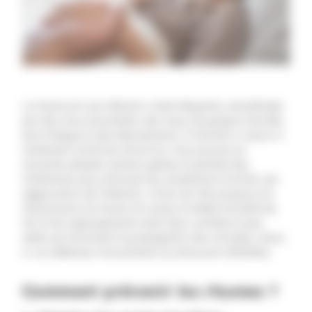
Le rhume est une infection virale fréquente, caractérisée
par des sinus encombrés, des maux de gorge et de tête,
de la fatigue et des éternuements. Il n’existe ni vaccin ni
traitement contre les rhinovirus. Vous pouvez en
revanche adopter certains gestes et prendre des
traitements pour diminuer les symptômes et éviter une
aggravation de l’infection. L’hiver est très propice à la
transmission du rhume. En cause, la faible humidité de
l’air et les regroupements dans lieux confinés et peu
aérés qui favorisent la propagation des microbes. Aussi,
si vos défenses immunitaires se retrouvent affaiblies.
Comment prévenir les rhumes ?