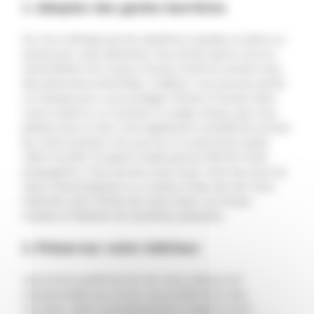
1.
Adoptez des gestes barrières
Ce virus s’attrape par les sécrétions nasales, la salive ou
encore par voies aériennes. Pour éviter que le virus se
transmettent d’un corps à l’autre, limiter le contact avec
des personnes enrhumées. A défaut, vous pouvez porter
un masque pour vous protéger. Pensez à tousser dans
votre coude ou un mouchoir à usage unique, que vous
jetterez pas la suite. Il est également conseillé de se laver
les mains plusieurs fois par jour et notamment après
s’être mouché. Ce geste simple permet d’éviter toute
propagation. Vous pouvez aussi laver votre nez avec du
sérum physiologique ou un spray à l’eau de mer. Vous
enlèverez alors l’excès de mucus dans vos fosses
nasales et libèrerez les bactéries présentes.
2.
Préservez votre intérieur
Une bonne qualité de l’air de votre intérieur est
indispensable pour éviter une proliférations des
microbes. Aérez quotidiennement malgré le froid