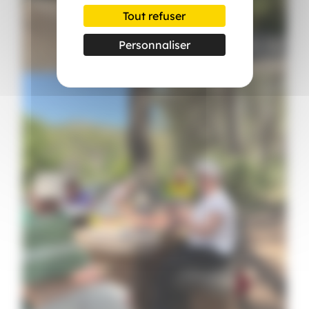
Tout refuser
Personnaliser