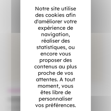
Notre site utilise
Dans l’actualité
des cookies afin
d'améliorer votre
expérience de
navigation,
réaliser des
statistiques, ou
encore vous
proposer des
contenus au plus
proche de vos
attentes. A tout
moment, vous
Actualités
Ac
êtes libre de
personnaliser
Canicule : démêlez le vrai du faux
Le
vos préférences.
15 juillet 2026
15