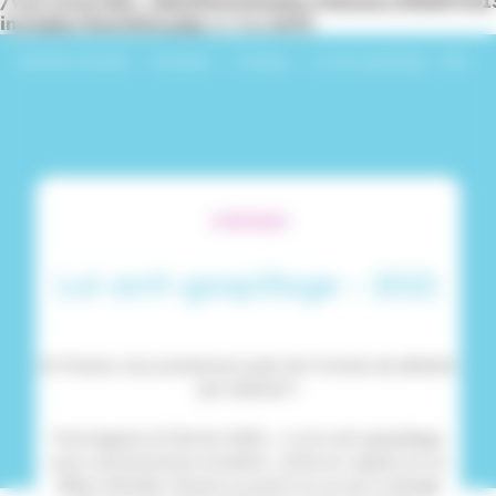
/var/www/dev_identitesmutuelle/releases/20260716
includes/functions.php
on line
6170
Identités Mutuelle
›
Actualités
›
Juridique
›
Loi anti-gaspillage – 2021
JURIDIQUE
Loi anti-gaspillage – 2021
En France, nous produisons près de 5 tonnes de déchets
par habitant !
Promulgué le 10 février 2020, « La loi anti-gaspillage
pour une économie circulaire » entre en vigueur en ce
début d’année. Faisons un point sur ce qui a changé