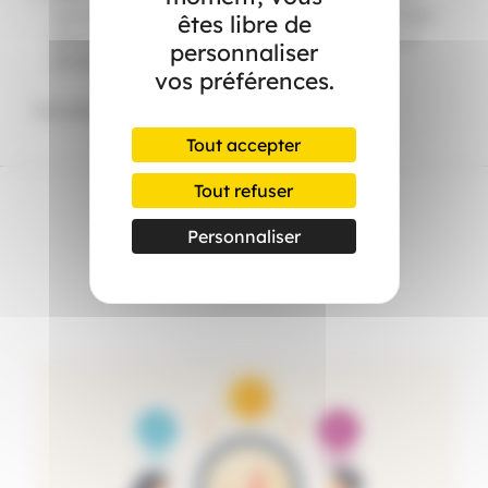
soumis à une filière pollueur-payeur, les producteurs
êtes libre de
pourront recevoir une prime ou une pénalité. Si un
personnaliser
produit est écologique ou polluant.
vos préférences.
Voir plus de détails
ici
Tout accepter
Tout refuser
Personnaliser
Dans l’actualité