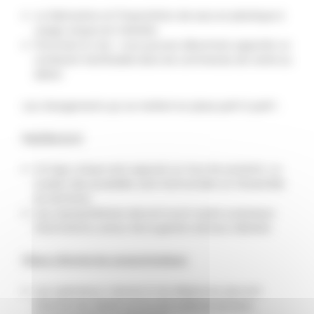
La fabrication et l’importation de sacs en plastique à
usage unique est interdite.
Favoriser le vrac : vous pouvez désormais apporter un
contenant réutilisable dans les commerces de vente au
détail.
Les changements qui se mettent en place petit à petit :
Faciliter le tri
Un logo unique sera apposé sur tous les produits. La
couleur des poubelles sera harmonisée sur l’ensemble
du territoire.
Les copropriétaires devront avoir accès à plusieurs
informations autour de la gestion de leurs déchets.
Mieux informer les consommateurs
Les opérateurs internet et de téléphonie devront
informer les clients sur le coût carbone de leurs