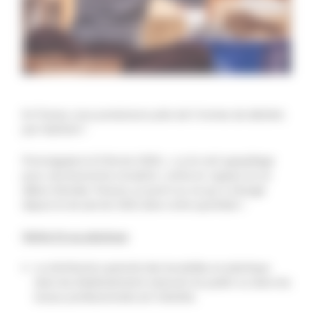
En France, nous produisons près de 5 tonnes de déchets
par habitant !
Promulguée le 10 février 2020, « La loi anti-gaspillage
pour une économie circulaire » entre en vigueur en ce
début d’année. Faisons un point sur ce qui a changé
depuis le 1er janvier 2021 dans notre quotidien !
Mettre fin au plastique
La distribution gratuite des bouteilles en plastique
dans les établissements recevant du public ou dans les
locaux professionnels est interdite.