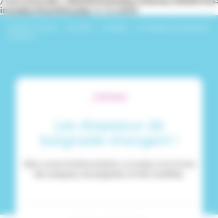
/var/www/dev_identitesmutuelle/releases/20260716
includes/functions.php
on line
6170
Identités Mutuelle
›
Actualités
›
Juridique
›
Les drapeaux de baignade
changent !
JURIDIQUE
Les drapeaux de
baignade changent !
Dans un but d'uniformisation, la couleur et la forme
des drapeaux de baignade ont été modifiées.