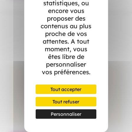
statistiques, ou
encore vous
proposer des
contenus au plus
proche de vos
Dans l’actualité
attentes. A tout
moment, vous
êtes libre de
personnaliser
vos préférences.
Tout accepter
Tout refuser
Personnaliser