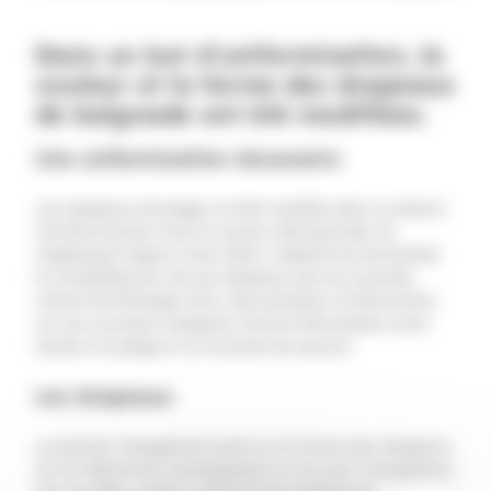
Dans un but d’uniformisation, la
couleur et la forme des drapeaux
de baignade ont été modifiées.
Une uniformisation nécessaire
Les drapeaux de plage ont été modifiés dans un besoin
d’uniformisation avec la norme internationale. Ils
s’appliquent depuis mars 2022. L’objectif est de faciliter
la compréhension de ces drapeaux par les touristes
venant de l’étranger. Ainsi, des panneaux d’information
sur ces nouveaux drapeaux doivent être placés avant
l’accès à la plage et sur le poste de secours.
Les drapeaux
Le premier changement porte sur la forme des drapeaux.
Ils ont désormais rectangulaires et non plus triangulaires.