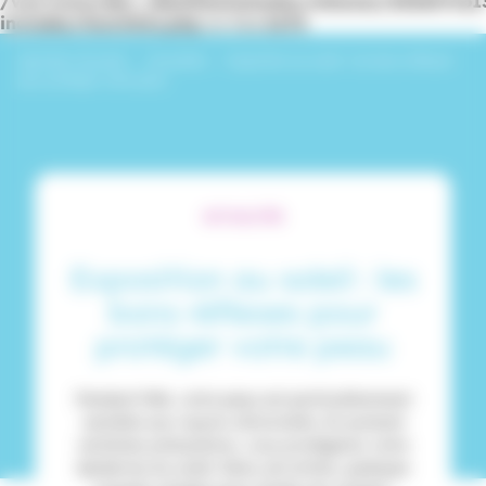
/var/www/dev_identitesmutuelle/releases/20260716
includes/functions.php
on line
6170
Identités Mutuelle
›
Actualités
›
Exposition au soleil : les bons réflexes
pour protéger votre peau
ACTUALITÉS
Exposition au soleil : les
bons réflexes pour
protéger votre peau
Pendant l’été, votre peau est particulièrement
sensible aux rayons ultraviolets. En prenant
certaines précautions, vous protégerez votre
épiderme du soleil. Dans cet article, quelques