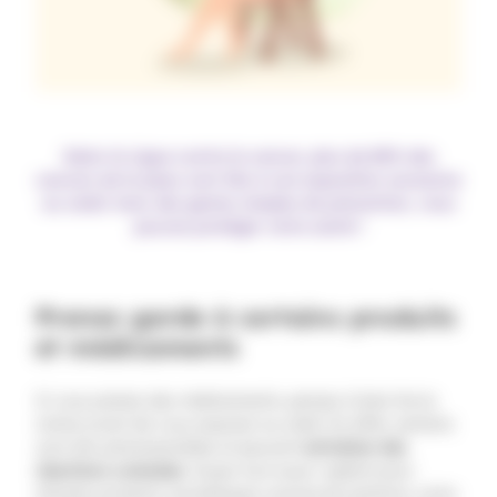
Selon la
Ligue contre le cancer
, plus de 80% des
cancers de la peau sont liés à une exposition excessive
au soleil. Avec des gestes simples de prévention, vous
pouvez protéger votre santé !
Prenez garde à certains produits
et médicaments
Si vous prenez des médicaments, pensez à bien lire la
notice avant de vous exposer au soleil. En effet, certains
sont dits photosensibles et peuvent
entraîner des
réactions cutanées
. Soyez tout aussi vigilant pour
d’autres produits cosmétiques comme les parfums, soins