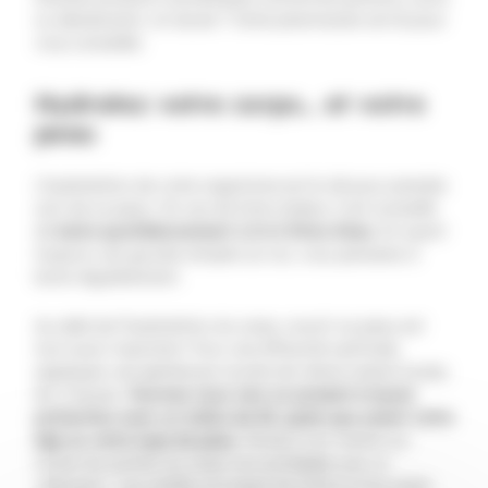
ou déodorants. Un doute ? Votre pharmacien est là pour
vous conseiller.
Hydratez votre corps… et votre
peau
L’hydratation de votre organisme est la clé pour prendre
soin de sa peau ! En cas de forte chaleur, il est conseillé
de
boire quotidiennement 1,5 à 2 litres d’eau
. En ayant
toujours une gourde remplie sur soi, vous penserez à
boire régulièrement.
Au-delà de l’hydratation du corps, nourrir sa peau est
tout aussi important. Pour une efficacité optimale,
appliquez une généreuse couche de crème solaire toutes
les 2 heures.
Tournez-vous vers un produit à haute
protection avec un indice de 50, quels que soient votre
âge ou votre type de peau
. Pensez à en mettre sur
toutes les parties du corps non protégées par un
vêtement… Les oreilles, la nuque, les mains et les pieds