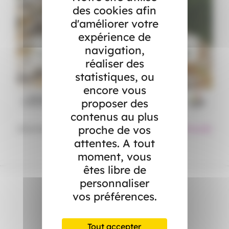
des cookies afin
d'améliorer votre
expérience de
navigation,
réaliser des
statistiques, ou
encore vous
proposer des
contenus au plus
proche de vos
Informations et inscriptions à l’
Agence Identités Mutuelle
de Gardanne
attentes. A tout
moment, vous
êtes libre de
personnaliser
vos préférences.
Dans l’actualité
Tout accepter