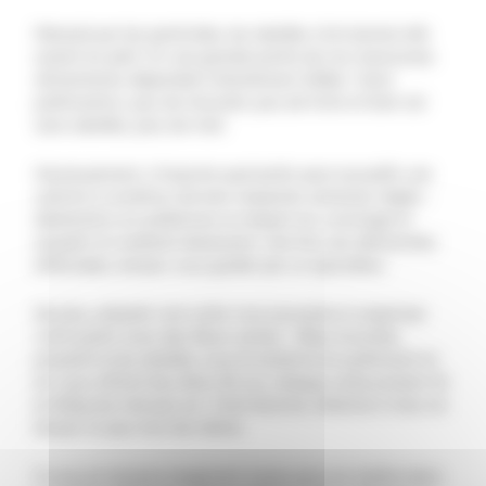
Menacé par les pesticides, les abeilles n’ont jamais été
autant en péril. Or une grande partie de nos ressources
alimentaires dépendent directement d’elles ! Sans
pollinisation, pas de chocolat, pas de fruits et bien sûr
sans abeilles, plus de miel.
Heureusement, n’importe quel jardin peut accueillir une
colonie à condition de bien respecter certaines règles :
déclaration en préfecture, le respect du voisinage et
acquérir le matériel nécessaire. Une fois ces démarches
effectuées, laissez vous guider par un apiculteur.
De plus, adopter une ruche vous poussera à organiser
votre jardin avec des fleurs saines : tilleul, lavande,
pissenlit et les abeilles vous le rendront en pollinisant et
en vous offrant leur élixir. Eh oui, chaque ruche produit 10
et 40kg de miel par an ! C’est énorme. Attention à leur en
laisser un peu tout de même.
Il vous en laissera largement assez pour en mettre dans