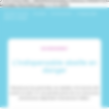
/var/www/dev_identitesmutuelle/releases/20260716
includes/functions.php
on line
6170
Identités Mutuelle
›
Actualités
›
Environnement
›
L’indispensable
abeille en danger
ENVIRONNEMENT
L’indispensable abeille en
danger
Menacé par les pesticides, les abeilles n’ont jamais été
autant en péril. Or une grande partie de nos ressources
alimentaires dépendent directement d’elles !