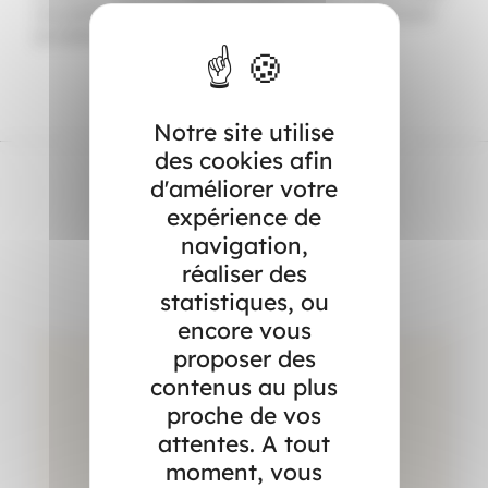
vos petits-déjeuners ! Alors qu’est-ce qu’on attend pour
se mettre au service de la reine ?
Notre site utilise
des cookies afin
d'améliorer votre
expérience de
Dans l’actualité
navigation,
réaliser des
statistiques, ou
encore vous
proposer des
contenus au plus
proche de vos
attentes. A tout
moment, vous