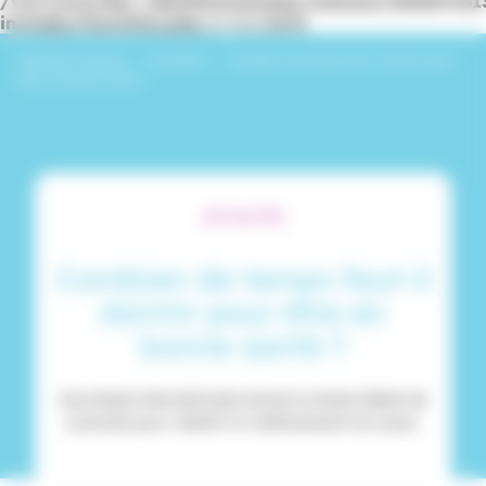
/var/www/dev_identitesmutuelle/releases/20260716
includes/functions.php
on line
6170
Identités Mutuelle
›
Actualités
›
Combien de temps faut-il dormir pour
être en bonne santé ?
ACTUALITÉS
Combien de temps faut-il
dormir pour être en
bonne santé ?
Une étude internationale donne la durée idéale de
sommeil pour ralentir le vieillissement du corps.