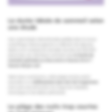
La durée idéale de sommeil selon
une étude
Une vaste étude internationale publiée dans la revue
scientifique
Nature
apporte un élément de réponse.
Après avoir analysé les données de près de 500.000
personnes, les chercheurs estiment que
la durée de
sommeil optimale se situe entre 6 heures 24 et 7
heures 48 par nuit
.
Selon leurs conclusions, cette plage horaire serait
associée à un
vieillissement plus lent de l’organisme
ainsi qu’à une diminution du risque de maladies
chroniques et de décès prématuré.
Le piège des nuits trop courtes