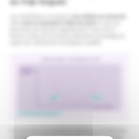
ou trop longues
Les scientifiques ont observé
une relation en forme de
« U » entre le sommeil et l’état de santé
. En clair, les
personnes qui dorment régulièrement moins de six
heures ou plus de huit heures présentent davantage de
signes de vieillissement biologique accéléré.
Pour parvenir à ce constat, les chercheurs ont utilisé des
« horloges biologiques », des outils capables d’évaluer