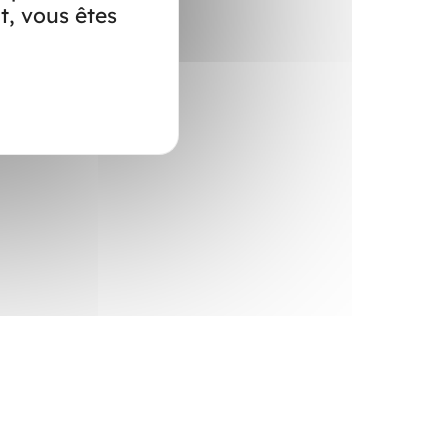
t, vous êtes