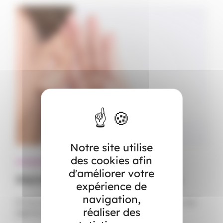
Notre site utilise
des cookies afin
Actualités
d'améliorer votre
Dépistage auditif dans nos agences
expérience de
navigation,
À l'occasion de la Journée Nationale de l'Audition, nos
réaliser des
agences proposent des bilans auditifs gratuits.