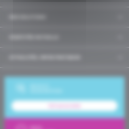
NOS SOLUTIONS
IDENTITÉS MUTUELLE
ACTUALITÉS, INFOS PRATIQUES
DEVIS ET
SOUSCRIPTION
Tarif personnalisé
NOUS