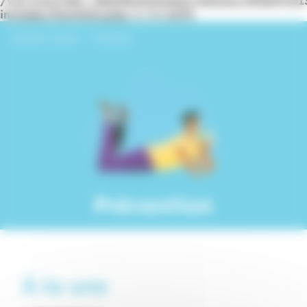
/var/www/dev_identitesmutuelle/releases/20260716
includes/functions.php
on line
6170
Identités Mutuelle
›
Prévention
Prévention
À la une