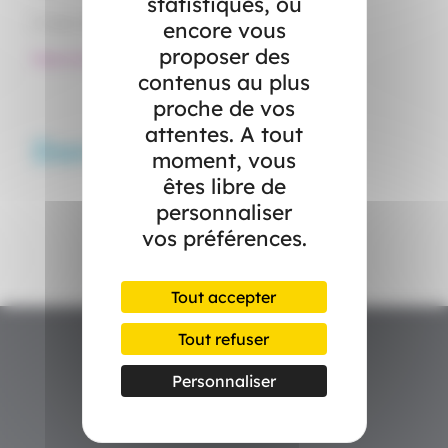
statistiques, ou
5 mars 2024
encore vous
proposer des
#agences
#Agir pour sa santé
#Prévention
contenus au plus
proche de vos
attentes. A tout
Dans l’actualité
moment, vous
êtes libre de
personnaliser
vos préférences.
Tout accepter
Tout refuser
Personnaliser