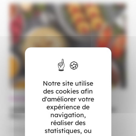
Notre site utilise
des cookies afin
d'améliorer votre
Événements
expérience de
Atelier « Alimentation-santé », spécial
navigation,
fêtes de fin d’année – ALES
réaliser des
statistiques, ou
8 décembre 2022