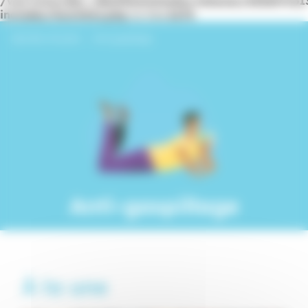
/var/www/dev_identitesmutuelle/releases/20260716
includes/functions.php
on line
6170
Identités Mutuelle
›
Anti-gaspillage
Anti-gaspillage
À la une