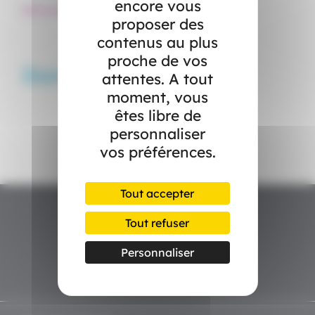
encore vous
#Alimentation Durable
#Anti-gaspillage
#Environnement
proposer des
contenus au plus
proche de vos
Dans l’actualité
attentes. A tout
moment, vous
êtes libre de
personnaliser
vos préférences.
Tout accepter
Tout refuser
Personnaliser