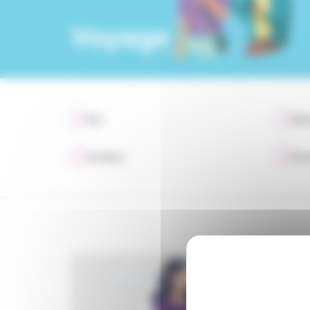
Voyage
Tout
Défi
Juridique
Évén