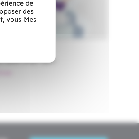
périence de
roposer des
t, vous êtes
oyage
a santé avant tout !
Voyage