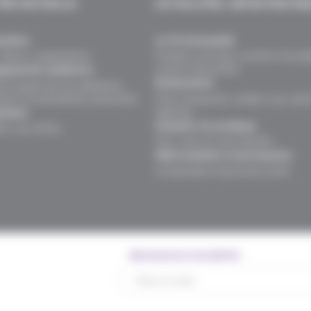
TÉS MUTUELLE
ACTUALITÉS, INFOS PRATIQ
naître
Le fil d’actualité
valeurs, organisation.
Produits, services, vie de la mutuel
univers assurantiel.
gements solidaires
Événements
ns auprès de nos adhérents,
teurs et partenaires associatifs.
Faits marquants, rendez-vous sant
agences.
oindre
Conseils vie pratique
rs, nos offres.
Pour vous et votre famille.
FAQ mutuelle et prévoyance
Comprendre l’assurance santé
Abonnement newsletter