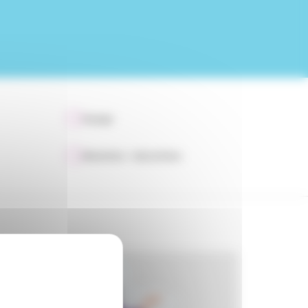
Voyage
Allocations - Subventions