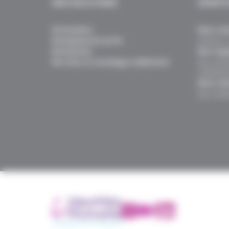
NOS SOLUTIONS
IDENTI
Particuliers
Nous con
Enseignement privé
Histoire, 
Entreprises
Nos enga
Services et avantages adhérents
Nos actio
collabora
Nous rej
Nos métie