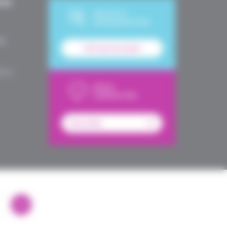
UES
DEVIS ET
SOUSCRIPTION
le,
Tarif personnalisé
é en
NOUS
CONTACTER