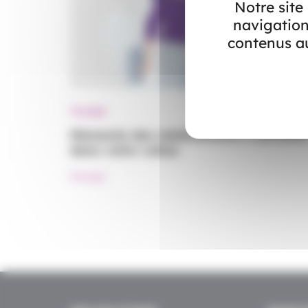
Notre site
navigation
contenus au
Voyage
Mémento des médicaments à prendr
dans votre valise
#Voyage