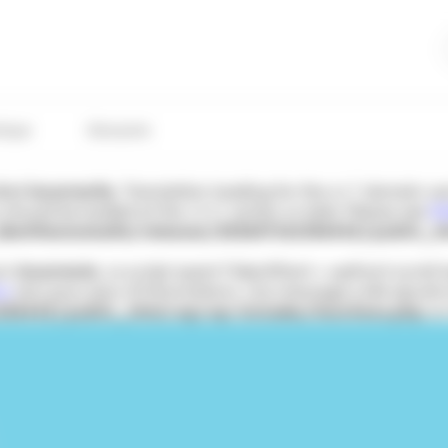
tique
Glossaire
lled
incorrectly
. Translation loading for the
domain was 
acf
s should be loaded at the
action or later. Please see
De
init
entitesmutuelle/releases/20260716133644Z/public_h
çon
incorrecte
. Le script ayant l’identifiant « wpfront-scrol
ss
(en) pour plus d’informations. (Ce message a été ajouté à 
33644Z/public_html/wp/wp-includes/functions.php
on