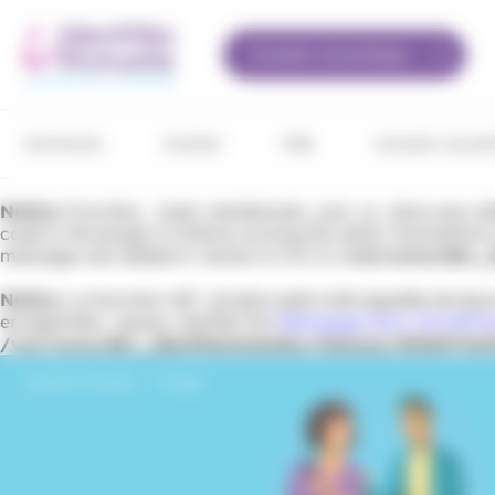
Panneau de gestion des cookies
Conseils vie pratique
Sommaire
Contact
FAQ
Conseils vie pra
Notice
: Function _load_textdomain_just_in_time was ca
code in the plugin or theme running too early. Translation
message was added in version 6.7.0.) in
/var/www/dev_id
Notice
: La fonction WP_Scripts::add a été appelée de fa
enregistrées : jquery. Veuillez lire
Débogage dans WordPre
/var/www/dev_identitesmutuelle/releases/202607161
Identités Mutuelle
›
Voyage