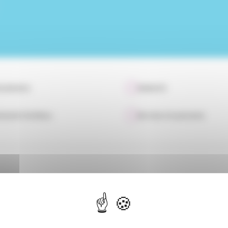
scalisation
Solidarité
ements familiaux
Services à la personne