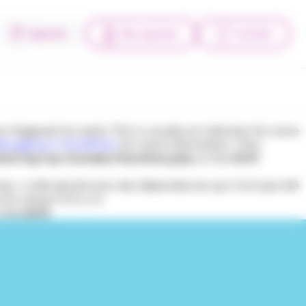
Agences
Mes espaces
Contact
triggered too early. This is usually an indicator for some
bugging in WordPress
for more information. (This
tml/wp/wp-includes/functions.php
on line
6170
l-top » a été ajouté avec des dépendances qui n’ont pas été
la version 6.9.1.) in
 line
6170