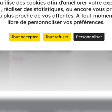
 utilise des cookies afin d'améliorer votre ex
, réaliser des statistiques, ou encore vous p
 plus proche de vos attentes. A tout momen
libre de personnaliser vos préférences.
Tout accepter
Tout refuser
Personnaliser
Voyage
V
e
Votre jeune enfant voyage
L
#Voyage
#