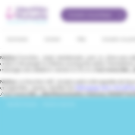
Panneau de gestion des cookies
Conseils vie pratique
Sommaire
Contact
FAQ
Conseils vie pra
Notice
: Function _load_textdomain_just_in_time was ca
code in the plugin or theme running too early. Translation
message was added in version 6.7.0.) in
/var/www/dev_id
Notice
: La fonction WP_Scripts::add a été appelée de fa
enregistrées : jquery. Veuillez lire
Débogage dans WordPre
/var/www/dev_identitesmutuelle/releases/202607161
Identités Mutuelle
›
Maintien à domicile