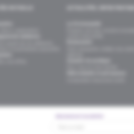
TÉS MUTUELLE
ACTUALITÉS, INFOS PRATIQ
naître
Le fil d’actualité
valeurs, organisation.
Produits, services, vie de la mutuel
univers assurantiel.
gements solidaires
Événements
ns auprès de nos adhérents,
teurs et partenaires associatifs.
Faits marquants, rendez-vous sant
agences.
oindre
Conseils vie pratique
rs, nos offres.
Pour vous et votre famille.
FAQ mutuelle et prévoyance
Comprendre l’assurance santé
Abonnement newsletter