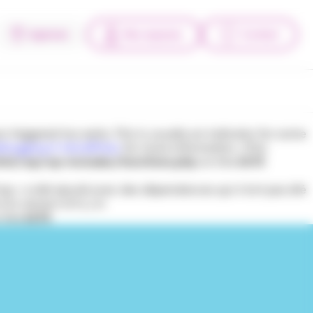
Agences
Mes espaces
Contact
triggered too early. This is usually an indicator for some
bugging in WordPress
for more information. (This
tml/wp/wp-includes/functions.php
on line
6170
l-top » a été ajouté avec des dépendances qui n’ont pas été
la version 6.9.1.) in
 line
6170