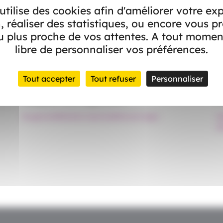
 utilise des cookies afin d'améliorer votre ex
, réaliser des statistiques, ou encore vous p
 plus proche de vos attentes. A tout momen
libre de personnaliser vos préférences.
Tout accepter
Tout refuser
Personnaliser
Services à la personne
S
Adapter son logement
A
#Logement
#Maintien à domicile
#Personne âgée
#A
#M