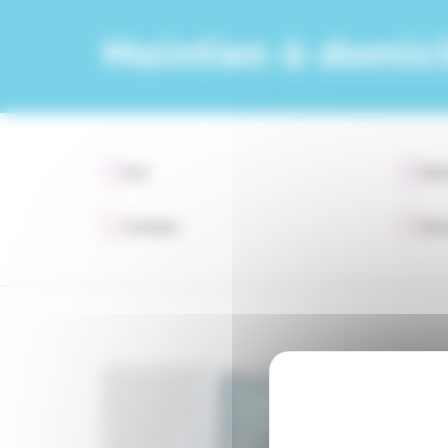
Maintien à domici
Tout
Défi
Juridique
Évén