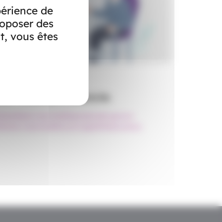
périence de
roposer des
t, vous êtes
ervices à la personne
PA : Maintien à domicile
idant
#Aide à domicile
#Dépendance
#Logement
aintien à domicile
#Personne âgée
#Téléassistance