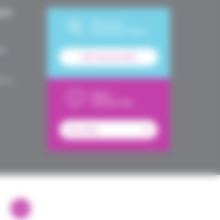
UES
DEVIS ET
SOUSCRIPTION
le,
Tarif personnalisé
é en
NOUS
CONTACTER