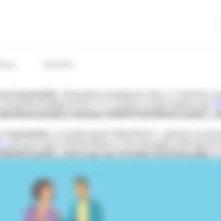
tique
Glossaire
lled
incorrectly
. Translation loading for the
domain was 
acf
s should be loaded at the
action or later. Please see
De
init
entitesmutuelle/releases/20260716133644Z/public_h
çon
incorrecte
. Le script ayant l’identifiant « wpfront-scrol
ss
(en) pour plus d’informations. (Ce message a été ajouté à 
33644Z/public_html/wp/wp-includes/functions.php
on