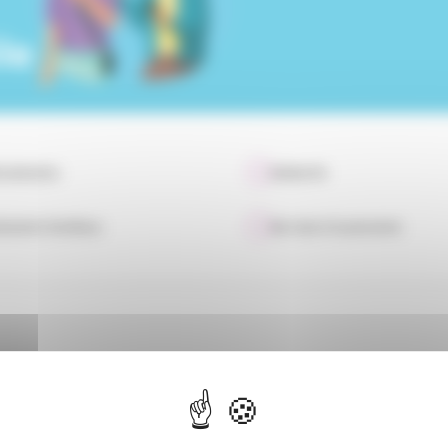
le
scalisation
Solidarité
ements familiaux
Services à la personne