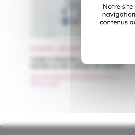
Notre site
navigation
contenus au
Allocations - Subventions
L’aide à domicile au titre de l’aide
sociale ou des caisses de retraite
#Aide à domicile
#Financement
#Maintien à domicile
#Personne âgée