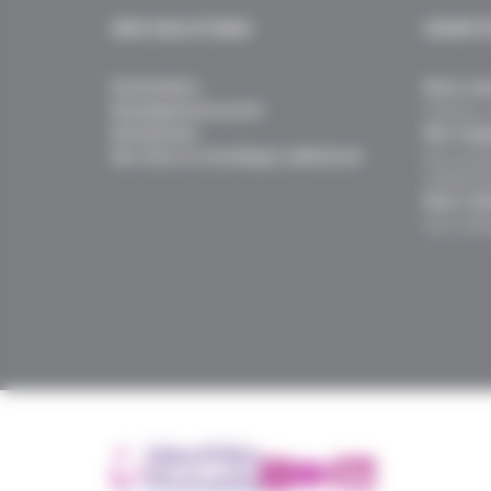
NOS SOLUTIONS
IDENTI
Particuliers
Nous con
Enseignement privé
Histoire, 
Entreprises
Nos enga
Services et avantages adhérents
Nos actio
collabora
Nous rej
Nos métie