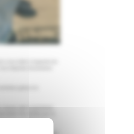
ur vous aider à respecter les
vous disposez de plusieurs
ntretien grâce à la
un « bonus vélo à assistance
t achat. Plus d’infos par ici
édalant, votre employeur peut