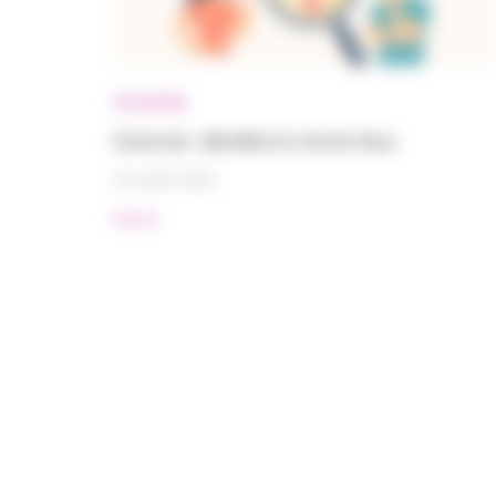
Actualités
Canicule : démêlez le vrai du faux
15 juillet 2026
#Santé