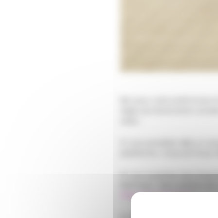
Bon pour votre santé et pour 
règles de distanciation socia
aides :
Si vous possédez déjà un (vie
plateforme « Coup de Pouce Vél
Si vous souhaitez faire l’acqu
électrique”. Dans certains cas
https://bit.ly/2XutsmY
Si vous ne voulez pas avoir v