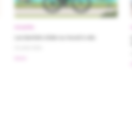
Actualités
Les bienfaits d’aller au travail à vélo
15 juillet 2026
#Santé