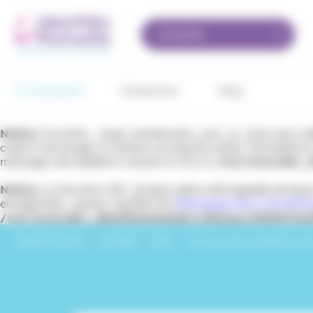
Panneau de gestion des cookies
Actualités
Fil d’actualités
Événements
iMag
Notice
: Function _load_textdomain_just_in_time was ca
code in the plugin or theme running too early. Translation
message was added in version 6.7.0.) in
/var/www/dev_id
Notice
: La fonction WP_Scripts::add a été appelée de fa
enregistrées : jquery. Veuillez lire
Débogage dans WordPre
/var/www/dev_identitesmutuelle/releases/202607161
Identités Mutuelle
›
Actualités
›
Santé
›
C’est la journée mondiale du vélo