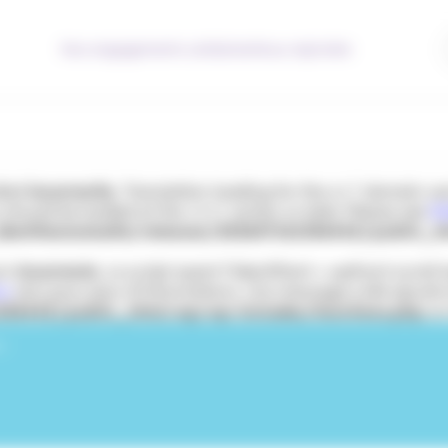
Nos engagements solidaires
Nous rejoindre
lled
incorrectly
. Translation loading for the
domain was 
acf
s should be loaded at the
action or later. Please see
De
init
entitesmutuelle/releases/20260716133644Z/public_h
çon
incorrecte
. Le script ayant l’identifiant « wpfront-scrol
ss
(en) pour plus d’informations. (Ce message a été ajouté à 
33644Z/public_html/wp/wp-includes/functions.php
on
 !