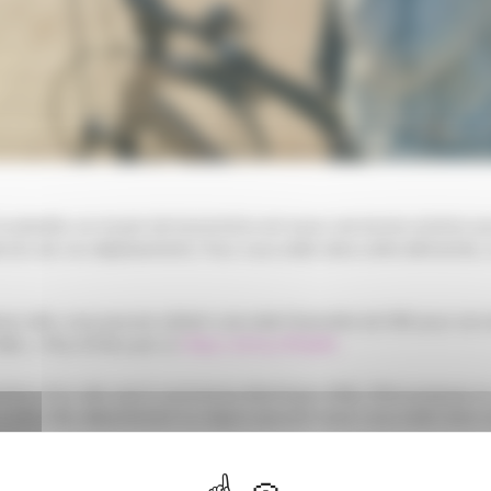
la planète, ce moyen de locomotion est aussi une bonne solution po
le lors de vos déplacements. Pour vous aider dans cette démarche, 
ux) vélo, vous pouvez obtenir une aide financière de 50€ pour son e
o ». Plus d’infos par ici
https://bit.ly/370ql9s
isition d’un vélo neuf à assistance électrique (VAE), l’Etat propose 
, votre ville, département ou région peuvent aussi vous aider dans ce
otre propre vélo mais souhaitez tout de même aller au travail en p