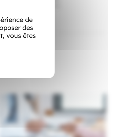
us de votre CSE pour savoir si
périence de
roposer des
t, vous êtes