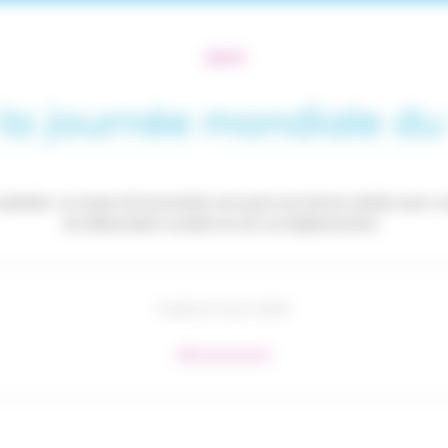
SANTÉ
 la journée mondiale du 
 planète, ce moyen de locomotion est aussi une bonne solution pour vou
de distanciation sociale lors de vos déplacements. 
Publié le 3 juin 2020
#Environnement