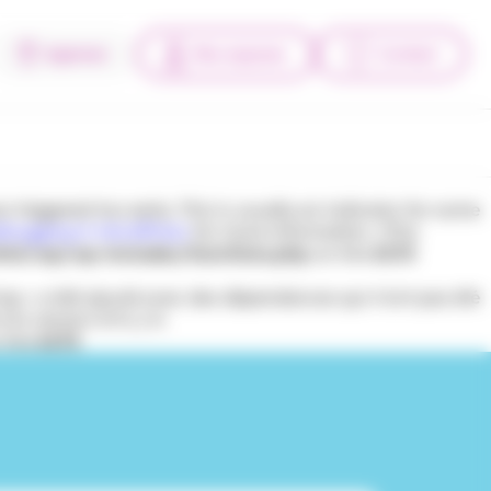
Agences
Mes espaces
Contact
triggered too early. This is usually an indicator for some
bugging in WordPress
for more information. (This
tml/wp/wp-includes/functions.php
on line
6170
l-top » a été ajouté avec des dépendances qui n’ont pas été
la version 6.9.1.) in
 line
6170