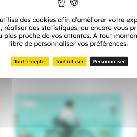
bilité durable. Cette aide, n’est pas une obligation, rapprochez-vo
pas.
 utilise des cookies afin d'améliorer votre ex
, réaliser des statistiques, ou encore vous p
 plus proche de vos attentes. A tout momen
libre de personnaliser vos préférences.
Tout accepter
Tout refuser
Personnaliser
Dans l’actualité