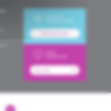
UES
DEVIS ET
SOUSCRIPTION
le,
Tarif personnalisé
é en
NOUS
CONTACTER