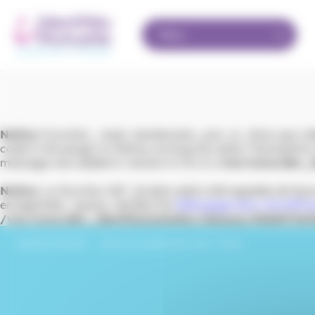
Panneau de gestion des cookies
Menu
Notice
: Function _load_textdomain_just_in_time was ca
code in the plugin or theme running too early. Translation
message was added in version 6.7.0.) in
/var/www/dev_id
Notice
: La fonction WP_Scripts::add a été appelée de fa
enregistrées : jquery. Veuillez lire
Débogage dans WordPre
/var/www/dev_identitesmutuelle/releases/202607161
Identités Mutuelle
›
Votre avis compte pour nous – Muros