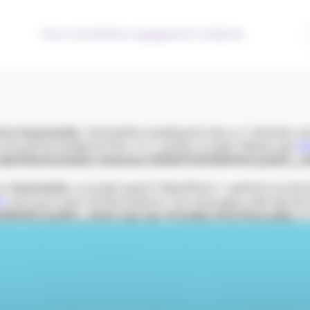
Nous connaître
Nos engagements solidaires
lled
incorrectly
. Translation loading for the
domain was 
acf
s should be loaded at the
action or later. Please see
De
init
entitesmutuelle/releases/20260716133644Z/public_h
çon
incorrecte
. Le script ayant l’identifiant « wpfront-scrol
ss
(en) pour plus d’informations. (Ce message a été ajouté à 
33644Z/public_html/wp/wp-includes/functions.php
on