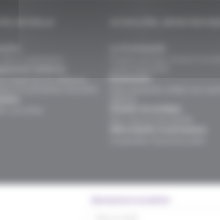
TÉS MUTUELLE
ACTUALITÉS, INFOS PRATIQ
naître
Le fil d’actualité
valeurs, organisation.
Produits, services, vie de la mutuel
univers assurantiel.
gements solidaires
Événements
ns auprès de nos adhérents,
teurs et partenaires associatifs.
Faits marquants, rendez-vous sant
agences.
oindre
Conseils vie pratique
rs, nos offres.
Pour vous et votre famille.
FAQ mutuelle et prévoyance
Comprendre l’assurance santé
Abonnement newsletter