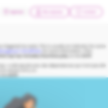
Agences
Mes espaces
Contact
triggered too early. This is usually an indicator for some
bugging in WordPress
for more information. (This
tml/wp/wp-includes/functions.php
on line
6170
l-top » a été ajouté avec des dépendances qui n’ont pas été
la version 6.9.1.) in
 line
6170