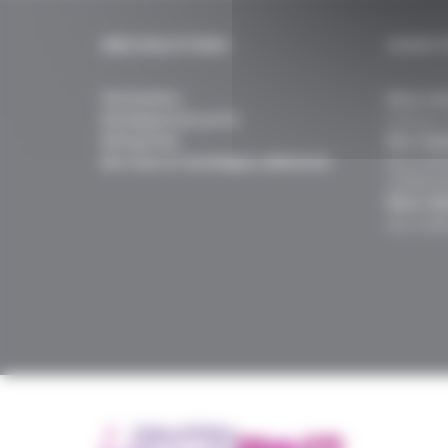
NOS SOLUTIONS
IDENTI
Particuliers
Nous con
Enseignement privé
Histoire, 
Entreprises
Nos enga
Services et avantages adhérents
Nos actio
collabora
Nous rej
Nos métie