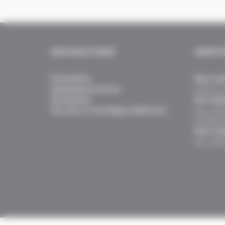
NOS SOLUTIONS
IDENTI
Particuliers
Nous con
Enseignement privé
Histoire, 
Entreprises
Nos enga
Services et avantages adhérents
Nos actio
collabora
Nous rej
Nos métie