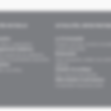
TÉS MUTUELLE
ACTUALITÉS, INFOS PRATIQ
naître
Le fil d’actualité
valeurs, organisation.
Produits, services, vie de la mutuel
univers assurantiel.
gements solidaires
Événements
ns auprès de nos adhérents,
teurs et partenaires associatifs.
Faits marquants, rendez-vous sant
agences.
oindre
Conseils vie pratique
rs, nos offres.
Pour vous et votre famille.
FAQ mutuelle et prévoyance
Comprendre l’assurance santé