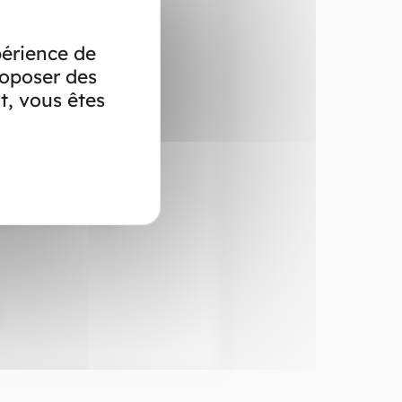
scription en ligne
périence de
roposer des
t, vous êtes
h00 et 13h30 à 17h00