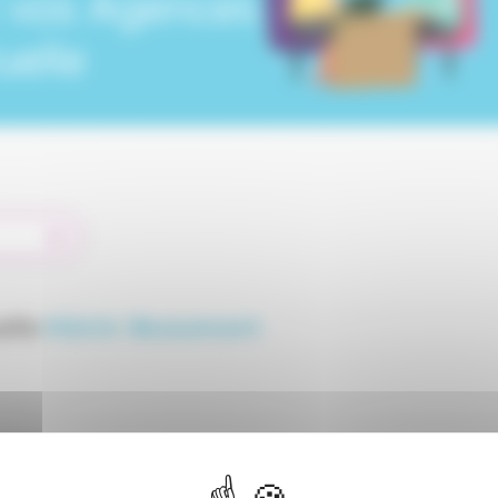
:
vos Agences
uelle
elle
Hénin Beaumont