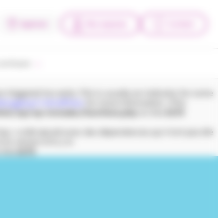
Agences
Mes espaces
Contact
pratiques
triggered too early. This is usually an indicator for some
bugging in WordPress
for more information. (This
tml/wp/wp-includes/functions.php
on line
6170
l-top » a été ajouté avec des dépendances qui n’ont pas été
la version 6.9.1.) in
 line
6170