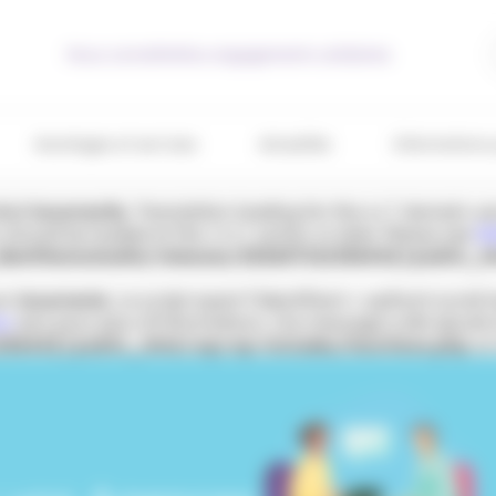
Nous connaître
Nos engagements solidaires
Avantages et services
Actualités
Informations 
lled
incorrectly
. Translation loading for the
domain was 
acf
s should be loaded at the
action or later. Please see
De
init
entitesmutuelle/releases/20260716133644Z/public_h
çon
incorrecte
. Le script ayant l’identifiant « wpfront-scrol
ss
(en) pour plus d’informations. (Ce message a été ajouté à 
33644Z/public_html/wp/wp-includes/functions.php
on