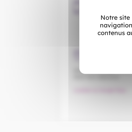
Téléphone
03.21.76.68.80
Notre site
navigation
contenus au
Adresse
237 Rue Élie Gruyelle
62110 Hénin-Beaumont
Localiser sur Google Maps