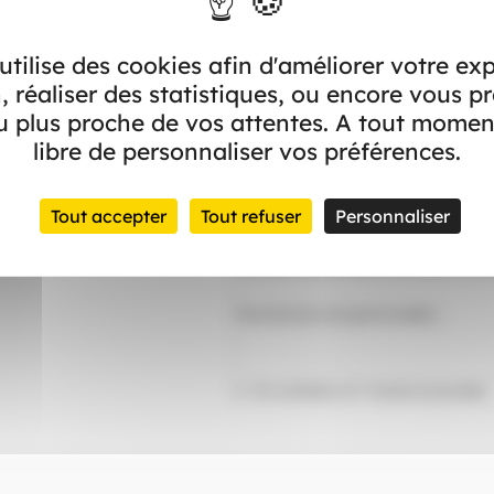
Nous écrire
Devis et sou
Formulaire de contact en ligne
 utilise des cookies afin d'améliorer votre ex
, réaliser des statistiques, ou encore vous p
 plus proche de vos attentes. A tout momen
libre de personnaliser vos préférences.
Horaires
Tout accepter
Tout refuser
Personnaliser
Du lundi au vendredi de 8h30 à 12
Fermetures exceptionnelles :
En octobre, le 7 toute la journée.