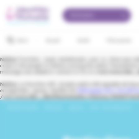
Panneau de gestion des cookies
Particuliers
Devis
Accueil
Santé
Prévoyance
Notice
: Function _load_textdomain_just_in_time was ca
code in the plugin or theme running too early. Translation
message was added in version 6.7.0.) in
/var/www/dev_id
Notice
: La fonction WP_Scripts::add a été appelée de fa
enregistrées : jquery. Veuillez lire
Débogage dans WordPre
/var/www/dev_identitesmutuelle/releases/202607161
Identités Mutuelle
›
Particuliers
›
Agences
›
Nord – Hénin Beaumont