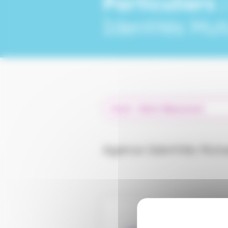
Particuliers 
Identités Mut
Agence Identités Mutu