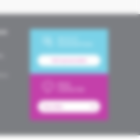
UES
DEVIS ET
SOUSCRIPTION
le,
Tarif personnalisé
é en
NOUS
CONTACTER