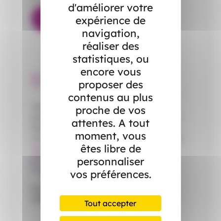
Formulaire de contact en ligne
d'améliorer votre
expérience de
Devis et souscription en ligne
navigation,
réaliser des
statistiques, ou
encore vous
Information
proposer des
contenus au plus
Votre agence a définitivement fermé ses
proche de vos
portes. Toutefois, votre conseiller dédié reste
attentes. A tout
disponible par téléphone
au
04.66.52.22.96
.
moment, vous
Vous pouvez également nous contacter via le
êtes libre de
formulaire de contact en ligne
.
personnaliser
Horaires
vos préférences.
Du lundi au vendredi de 9h00 à 12h00 et de
14h00 à 17h00.
Tout accepter