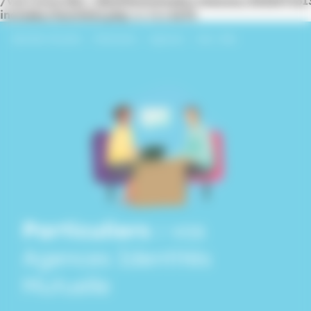
/var/www/dev_identitesmutuelle/releases/20260716
includes/functions.php
on line
6170
Identités Mutuelle
›
Particuliers
›
Agences
›
Sud – Alès
Particuliers :
vos
Agences
Identités
Mutuelle