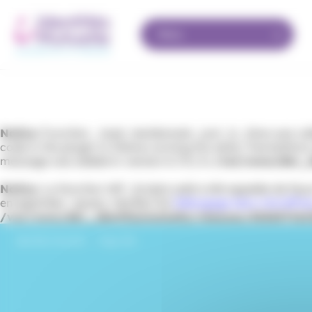
Panneau de gestion des cookies
Menu
Notice
: Function _load_textdomain_just_in_time was ca
code in the plugin or theme running too early. Translation
message was added in version 6.7.0.) in
/var/www/dev_id
Notice
: La fonction WP_Scripts::add a été appelée de fa
enregistrées : jquery. Veuillez lire
Débogage dans WordPre
/var/www/dev_identitesmutuelle/releases/202607161
Identités Mutuelle
›
Page 404