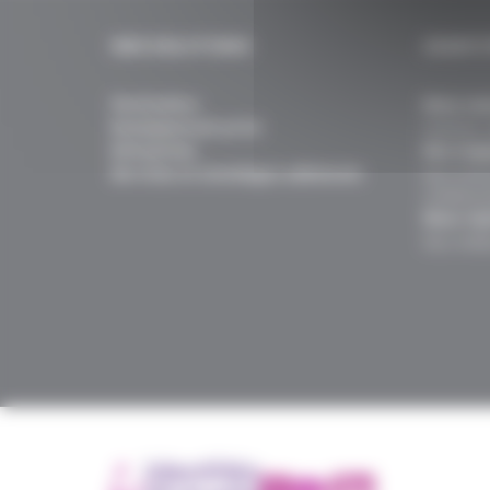
NOS SOLUTIONS
IDENTI
Particuliers
Nous con
Enseignement privé
Histoire, 
Entreprises
Nos enga
Services et avantages adhérents
Nos actio
collabora
Nous rej
Nos métie