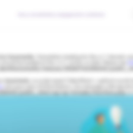
Nous connaître
Nos engagements solidaires
lled
incorrectly
. Translation loading for the
domain was 
acf
s should be loaded at the
action or later. Please see
De
init
entitesmutuelle/releases/20260716133644Z/public_h
çon
incorrecte
. Le script ayant l’identifiant « wpfront-scrol
ss
(en) pour plus d’informations. (Ce message a été ajouté à 
33644Z/public_html/wp/wp-includes/functions.php
on