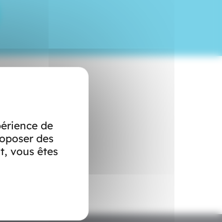
R
périence de
roposer des
t, vous êtes