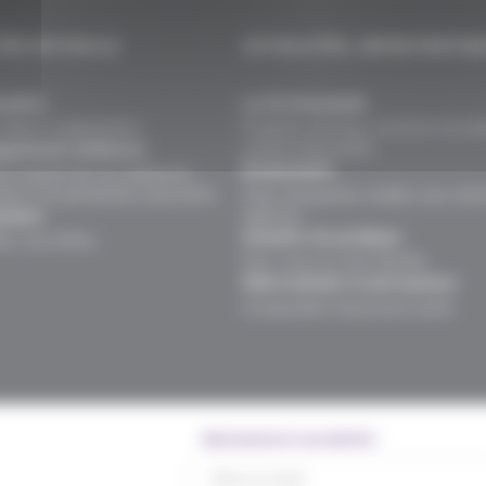
TÉS MUTUELLE
ACTUALITÉS, INFOS PRATIQ
naître
Le fil d’actualité
valeurs, organisation.
Produits, services, vie de la mutuel
univers assurantiel.
gements solidaires
Événements
ns auprès de nos adhérents,
teurs et partenaires associatifs.
Faits marquants, rendez-vous sant
agences.
oindre
Conseils vie pratique
rs, nos offres.
Pour vous et votre famille.
FAQ mutuelle et prévoyance
Comprendre l’assurance santé
Abonnement newsletter