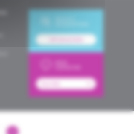
UES
DEVIS ET
SOUSCRIPTION
le,
Tarif personnalisé
é en
NOUS
CONTACTER