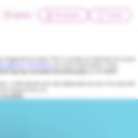
Agences
Mes espaces
Contact
triggered too early. This is usually an indicator for some
bugging in WordPress
for more information. (This
tml/wp/wp-includes/functions.php
on line
6170
l-top » a été ajouté avec des dépendances qui n’ont pas été
la version 6.9.1.) in
 line
6170