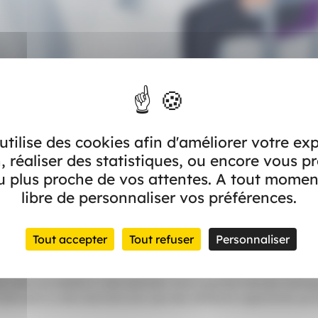
 utilise des cookies afin d'améliorer votre ex
, réaliser des statistiques, ou encore vous p
 plus proche de vos attentes. A tout momen
libre de personnaliser vos préférences.
Tout accepter
Tout refuser
Personnaliser
 aide à la toilette à votre domicile. Il est important de bien distingu
intervenir à votre domicile ainsi que des différents organismes qu